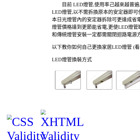
目前
LED
燈管
,
使用率
己
越來越
普遍
LED
燈管
,
以
不需拆換原本的安定器即可
本日光燈管內的安定器拆除可更達成省
燈管價格達到更節能省電
,
更使
LED
燈管
和傳統燈管安裝一定都需關閉迴路電源
以下教你如何自己更換家居
LED
燈管
(
看
LED
燈管換裝方式