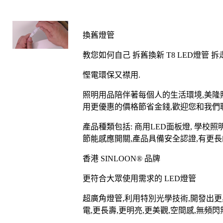
換舊燈管
教您如何自己
拆舊換新
T8 LED
燈管
拆
慳電環保又襟用
.
照明用品陪伴著每個人的生活環境
,
美隆
用更優
惠
的價格節省金錢
,
歡迎您和我們
產品種類包括
:
商用
LED
面板燈
,
學校照
節能感應開關
,
產品具備安全認證
,
有更長
香港
SINLOON®
品牌
更符合大眾使用需求的
LED
燈管
超廣角燈管
,
利用特別光學技術
,
開發出更
電
,
更長壽
,
更明亮
,
更美觀
,
空間感
,
無
頻閃