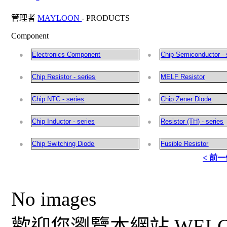
管理者
MAYLOON
-
PRODUCTS
Component
●
Electronics Component
●
Chip Semiconductor - 
●
Chip Resistor - series
●
MELF Resistor
●
Chip NTC - series
●
Chip Zener Diode
●
Chip Inductor - series
●
Resistor (TH) - series
●
Chip Switching Diode
●
Fusible Resistor
< 前
No images
歡迎您瀏覽本網站 WELCO