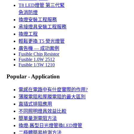
T8 LED燈管 第三代緊
急消防燈
換燈安裝工程服務
承接燈具安裝工程服務
換燈工程
輕鬆更換 T5 熒光燈管
廣告機 — 成功案例
Fusible Chip Resistor
Fusible 1.0W 2512
Fusible 1/3W 1210
Popular - Application
電感在電路中有什麼實際的作用?
薄膜電阻和厚膜電阻的最大區別
直插式排阻應用
不同照明燈具效益比較
簡單量測電阻方法
換燈-舊型日光燈管換LED燈管
二極體簡易檢測方法