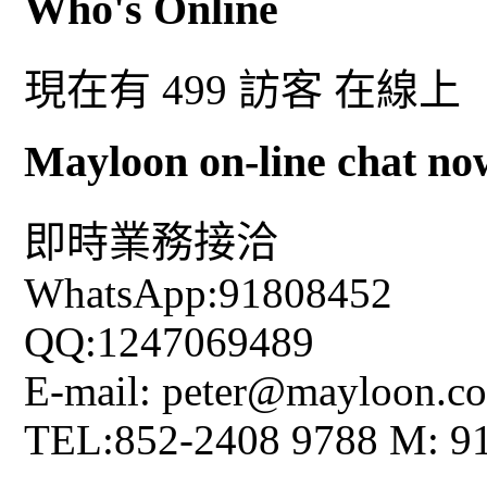
Who's Online
現在有 499 訪客 在線上
Mayloon on-line chat no
即時業務接洽
WhatsApp:91808452
QQ:1247069489
E-mail: peter@mayloon.c
TEL:852-2408 9788 M: 9