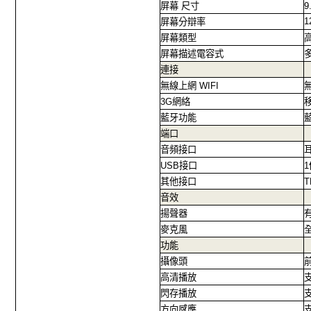
屏幕
尺寸
9
1
屏幕分辯率
屏幕類型
屏幕描述電容式
連接
無線上網
WIFI
3G
網絡
藍牙功能
端口
音頻接口
USB
接口
1
其他接口
T
音效
揚聲器
麥克風
功能
攝像頭
高清播放
閃存播放
方向感應