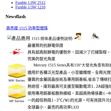
Fusible 1.0W 2512
Fusible 1/3W 1210
Newsflash
高亮度 1515 功率型燈珠
1515
燈珠產品優勢說明
:
最優質的抗靜電保證
具有超高耐靜電的優勢外，因減少了打線製程，
完美的發光角度
Mercury 1515 Series
具有
150
°大發光角度有
適用於各種泛光型產品，小至蠟燭燈、全周光燈
優異的金屬固晶技術及專用銅基板
,
省去了傳統
熱途徑，達到最高可支援至驅動電流
1.2A
超強
使用專用銅基板散熱模組，其超高熱導係數
(~
一的超低熱阻
(~3
℃
/W)
的光源。可有效提升元
全球最小、最亮的高功率
LED