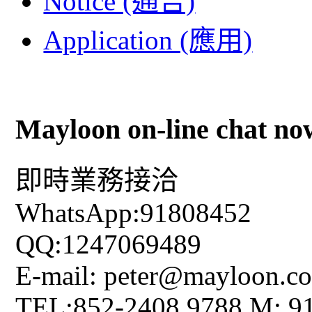
Notice (通告)
Application (應用)
Mayloon on-line chat no
即時業務接洽
WhatsApp:91808452
QQ:1247069489
E-mail: peter@mayloon.c
TEL:852-2408 9788 M: 9