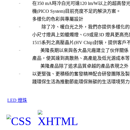
-
在
350 mA
時冷白光可達
120 lm/W
以上的超高發
機(PICO System)目前亮度不足的解決方案。
多樣化的色彩與專屬設計
-
除了冷、暖白光之外，我們亦提供多樣化的
小尺寸燈具上如蠟燭燈、G9或是3D 燈具更高
1515系列之高壓晶片(HV Chip)封裝，提供
-
美隆長期以來與各大晶元廠建立了伙伴關係
產品，使其達到高散熱、高產能及低光源成本等
美隆產品除了追求品質卓越的產品表現之外
-
以更堅強、更積極的奮發精神配合研發團隊及製
踐環保生活為推動節能環保無碳的生活環境努力
LED 燈珠