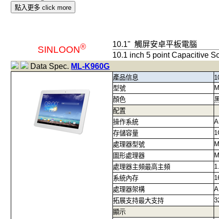
點入更多 click more
10.1"
觸屏安卓平板電腦
®
SINLOON
10.1 inch 5 point Capacitive S
Data Spec.
ML-K960G
產品信息
1
M
型號
顏色
配置
A
操作系統
1
存儲容量
M
處理器型號
M
圖形處理器
1
處理器主頻最高主頻
1
系統內存
A
處理器架構
3
拓展支持最大支持
顯示