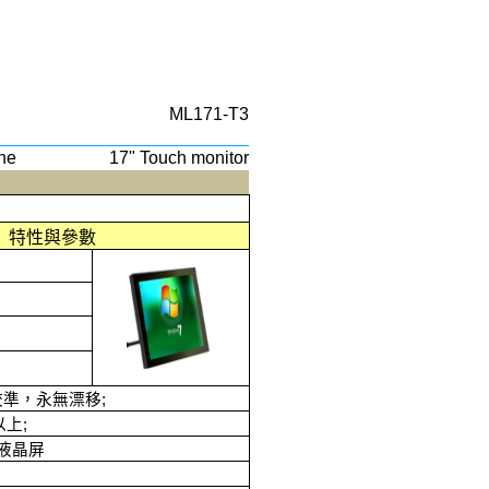
ML171-T3
ne
17" Touch monitor
特性與參數
校準，永無漂移
;
以上
;
液晶屏