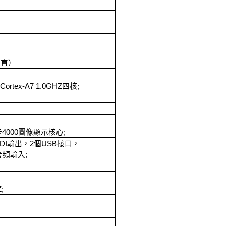
垂直）
Cortex-A7 1.0GHZ
四核
;
卡
4000
圖像顯示核心
;
DI
輸出，
2
個
USB
接口，
音頻輸入
;
;