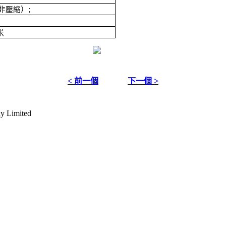
非壓縮）
;
米
< 前一個
下一個 >
y Limited