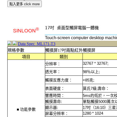
點入更多 click more
17吋 桌面型觸屏電腦一體機
®
SINLOON
Touch-screen computer desktop machi
Data Spec ML171-T3
規格參數
觸摸屏17吋兩點紅外觸摸屏
項目
類別
32767 * 32767;
分辨率：
透光率：
98
％以上
;
觸摸反應力度：
<85
克
;
表面硬度：
莫氏
7
級
;
壽命：
響應時間：
5ms
的低於，一次
觸摸壽命
:
單點觸摸
5000
萬次
顯示器
:
17
吋（
16:10
）三星
■
功能參數
1280 * 1024
屏幕分辨率：