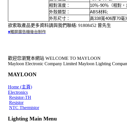
相對濕度：
10
％
-90
％（相對，
外殼類型：
ABS
材料
;
外形尺寸：
高
338
寬
406
厚
70
毫
欲索取產品更多資料請與我們聯絡: 91808452 曾先生
♦
觸屏廣告機後台制作
歡迎您瀏覽本網站 WELCOME TO MAYLOON
Mayloon Electronic Company Limited Mayloon Lighting Compan
MAYLOON
Home (主頁)
Electronics
Resistor-TH
Resistor
NTC Thermistor
Lighting Main Menu