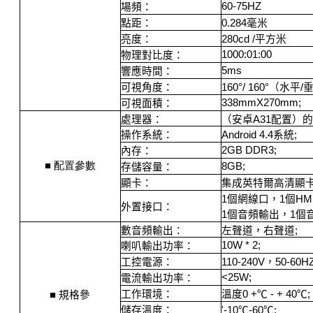
60-75HZ
場頻：
點距：
0.284
毫米
亮度：
280cd /
平方米
1000:01:00
物理對比度：
5ms
響應時間：
可視角度：
160°/ 160°
（水平
/
338mmX270mm;
可視面積：
處理器：
（安卓
A31
配置）的
操作系統：
Android 4.4
系統
;
2GB DDR3;
內存：
■
配置參數
8GB;
存儲容量：
顯卡：
集成英特爾高清顯
1
個網線口，
1
個
HM
外置接口：
1
個音頻輸出，
1
個
數音頻輸出：
左聲道，右聲道
;
10W * 2;
喇叭輸出功率：
工控電源：
110-240V
，
50-60HZ
<25W;
電流輸出功率：
工作環境：
溫度
0 +
℃
- + 40
℃
;
■
規格參
儲存溫度：
'-10
℃
-60
℃
;