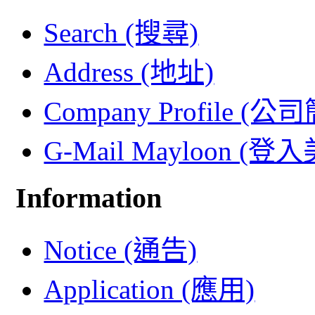
Search (搜尋)
Address (地址)
Company Profile (公
G-Mail Mayloon (
Information
Notice (通告)
Application (應用)