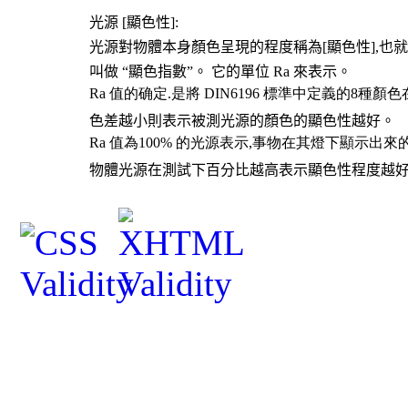
光源
[
顯色性
]:
光源對物體本身顏色呈現的程度稱為
[
顯色性
],
也
叫做 “顯色指數”。 它的單位 Ra 來表示。
Ra
值的确定
.
是將
DIN6196
標準中定義的
8
種顏色
色差越小則表示被測光源的顏色的顯色性越好。
Ra
值為
100%
的光源表示
,
事物在其燈下顯示出來
物體光源在測試下百分比越高表示顯色性程度越