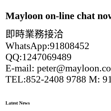
Mayloon on-line chat no
即時業務接洽
WhatsApp:91808452
QQ:1247069489
E-mail: peter@mayloon.c
TEL:852-2408 9788 M: 9
Latest News