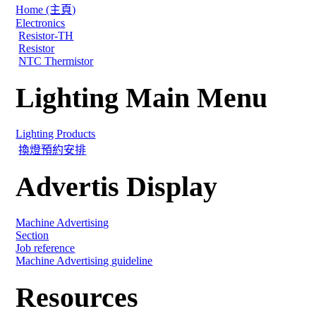
Home (主頁)
Electronics
Resistor-TH
Resistor
NTC Thermistor
Lighting Main Menu
Lighting Products
換燈預約安排
Advertis Display
Machine Advertising
Section
Job reference
Machine Advertising guideline
Resources