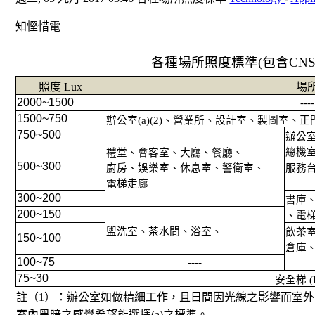
知慳惜電
各種場所照度標準
(
包含
CN
照度 Lux
場
2000~1500
----
1500~750
辦公室(a)(2)、營業所、設計室、製圖室、正門
750~500
辦公室
總機
禮堂、會客室、大廳、餐廳、
500~300
廚房、娛樂室、休息室、警衛室、
服務
電梯走廊
300~200
書庫
200~150
、電
盥洗室、茶水間、浴室、
飲茶
150~100
倉庫、
100~75
----
75~30
安全梯 (E
註（1）：辦公室如做精細工作，且日間因光線之影響而室
室內黑暗之感覺希望能選擇(a)之標準。