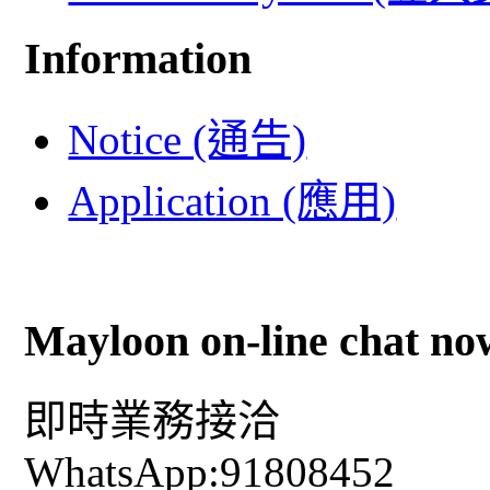
Information
Notice (通告)
Application (應用)
Mayloon on-line chat no
即時業務接洽
WhatsApp:91808452