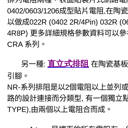
0402/0603/1206
,
成型貼片電阻
在陶
022R (0402 2R/4Pin) 032R (
以做成
4R8P)
更多詳細規格參數資料可以參
CRA
系列。
直立式排阻
:
另一種
在陶瓷基
引腳。
NR-
2
系列排阻是以
個電阻以上並列
,
路的設計連接而分類型
有一個獨立
TYPE),
由兩個以上電阻合而成。