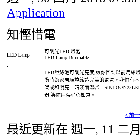
Application
知慳惜電
可調光
LED
燈泡
LED Lamp
LED Lamp Dimmable
-
LED
燈絲泡可調光亮度
,
讓你回到以前烏絲
隨時為家居環境締造完美的氣氛。
我們有不
暖或和明亮、暗淡而溫馨，
SINLOON® L
器
,
讓你用得稱心如意。
< 前
最近更新在 週一, 11 二月 2