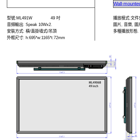
Wall-mounted
型號
:ML491W
49
吋
播放模式
:
文件
音頻輸出
: Speak 10Wx2.
圖片
,
音樂
,
圖
安裝方式
:
橫
/
直掛墙式
/
吊頂
多種播放形態
.
外框尺寸
: h:695*w:1165*t:72mm