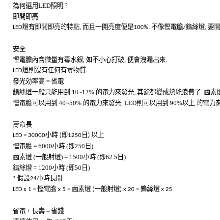
為何選用
LED
照明
?
即開即亮
LED
燈有即開即亮的特點
,
而且一開亮度便是
100%.
不像慳電膽
/
鎢絲燈
,
要
安全
慳電膽內含微量有毒水銀
,
如不小心打破
,
便會洩漏出來
.
LED
燈則沒有任何有毒物質
.
發光効率高
=
省電
鎢絲燈一般只能用到
10~12%
的電力來發光
,
其餘都變成熱能浪費了
.
鹵素
慳電膽可以用到
40~50%
的電力來發光
. LED
則可以用到
90%
以上
的電力
壽命長
LED = 30000
小時
(
即
1250
日
)
以上
慳電膽
= 6000
小時
(
即
250
日
)
鹵素燈
(
一般射燈
) = 1500
小時
(
即
62.5
日
)
鎢絲燈
= 1200
小時
(
即
50
日
)
*
假設
24
小時長開
LED x 1 =
慳電膽
x 5 =
鹵素燈
(
一般射燈
) x 20 =
鎢絲燈
x 25
省電
+
長壽
=
省錢