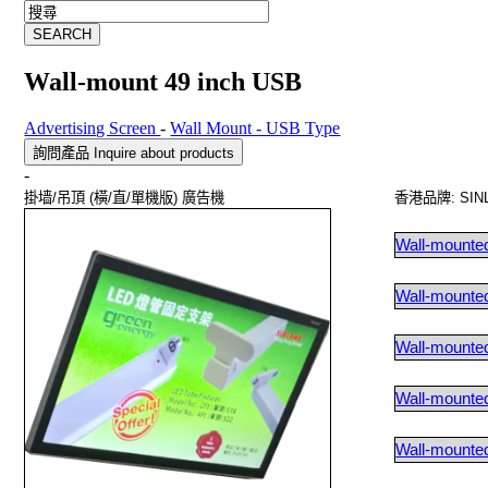
Wall-mount 49 inch USB
Advertising Screen
-
Wall Mount - USB Type
詢問產品 Inquire about products
-
掛墙
/
吊頂
(
橫
/
直
/
單機版
)
廣告機
香港品牌
:
SIN
Wall-mounte
Wall-mounte
Wall-mounte
Wall-mounte
Wall-mounte