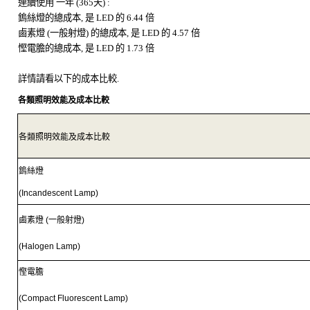
連續使用
一年
(365
天
) :
鎢絲燈的總成本
,
是
LED
的
6.44
倍
鹵素燈
(
一般射燈
)
的總成本
,
是
LED
的
4.57
倍
慳電膽的總成本
,
是
LED
的
1.73
倍
詳情請看以下的成本比較
.
各類照明效能及成本比較
各類照明效能及成本比較
鎢絲燈
(Incandescent Lamp)
鹵素燈
(
一般射燈
)
(Halogen Lamp)
慳電膽
(Compact Fluorescent Lamp)