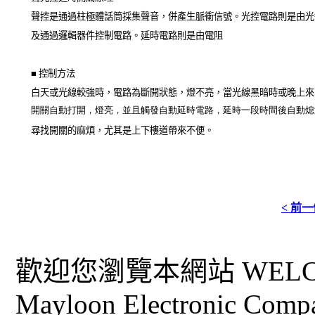
聲控是通過柱極體話筒採集聲音，併產生脈衝信號。光控電路則是由光
及通過邏輯器件控制電路。延時電路則是由電阻
■
控制方法
白天或光線較強時，電路為斷開狀態，燈不亮，當光線黑暗時或晚上來
開關自動打開，燈亮，並且觸發自動延時電路，延時一段時間後自動熄
尋找開關的麻煩，尤其是上下樓道帶來不便。
< 前
歡迎您瀏覽本網站 WELCO
Mayloon Electronic Comp