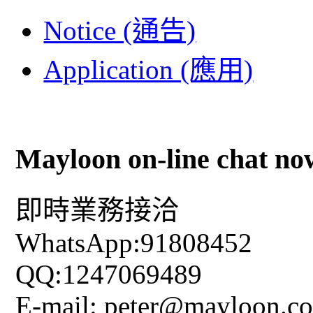
Notice (通告)
Application (應用)
Mayloon on-line chat no
即時業務接洽
WhatsApp:91808452
QQ:1247069489
E-mail: peter@mayloon.c