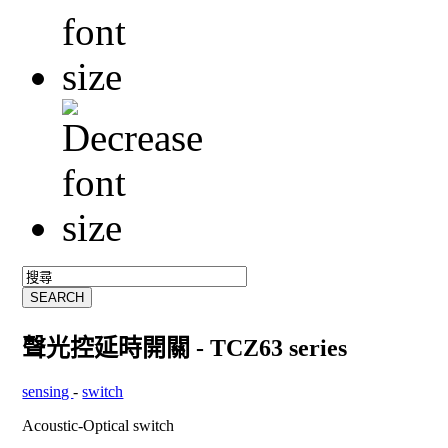
聲光控延時開關 - TCZ63 series
sensing
-
switch
Acoustic-Optical switch