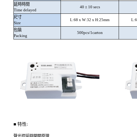
延時時間
40
±
10 secs
Time delayed
尺寸
L:68 x W:32 x H:25mm
L:
Size
包裝
500pcs/1carton
Packing
■
特性:
聲光控延時開關原理