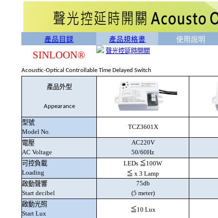
產品目録
產品規格書
使用說明
聲光控延時開關
SINLOON®
Acoustic-Optical Controllable Time Delayed Switch
產品外型
Appearance
型號
TCZ3601X
Model No.
AC220V
電壓
AC Voltage
50/60Hz
可控負載
LEDs
≦
100W
Loading
≦
x 3 Lamp
75db
啟動聲響
Start decibel
(5 meter)
啟動光照
≦
10 Lux
Start Lux