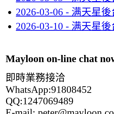
2026-03-06 - 满
2026-03-10 - 满
Mayloon on-line chat no
即時業務接洽
WhatsApp:91808452
QQ:1247069489
E-mail: peter@mayloon.c