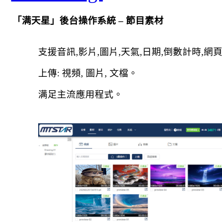
「
满天星
」後台操作系
統
–
節目素材
支援音訊
,
影片
,
圖片
,
天氣
,
日期
,
倒數計時
,
網
上傳
:
視頻
,
圖片
,
文檔。
满足主流應用程式。