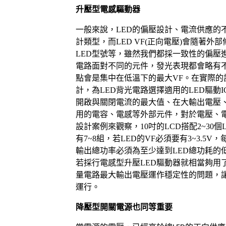
升壓型電感驅動器
一般來說，
LED
的偏壓設計、電流供應的
計類型，而
LED VF(
正向電壓
)
會隨著外部
LED
型號等，雖然我們都採一致性的偏壓
電路面對不同的元件，發光表現都會略有
點會是集中在低溫下的最大
VF
。在實際的
計，為
LED
背光電路選擇適用的
LED
驅動
I
開啟與關閉電流的最大值、在大輸出電壓
用的電容、電感等外部元件，對於電壓、
設計案例來觀察，
10
吋的
LCD
搭配
2~30
個
有
7~8
組，若
LED
的
VF
必須要有
3~3.5V
，
輸出總功率必須為至少達到
LED
總功耗的
若採行電感型升壓
LED
驅動器就相當夠用
量電路最大輸出電壓運作穩定性的問題，
運行。
降壓型開關電源也同等重要