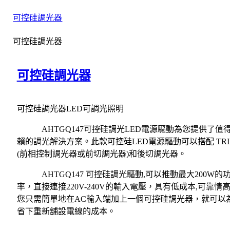
可控硅調光器
可控硅調光器
可控硅調光器
可控硅調光器
LED
可調光照明
AHTGQ147
可控硅調光
LED
電源驅動為您提供了值
賴的調光解決方案。此款可控硅
LED
電源驅動可以搭配
TR
(
前相控制調光器或前切調光器
)
和後切調光器。
AHTGQ147
可控硅調光驅動
,
可以推動最大
200W
的
率，直接連接
220V-240V
的輸入電壓，具有低成本
,
可靠情
您只需簡單地在
AC
輸入端加上一個可控硅調光器，就可以
省下重新舖設電線的成本。