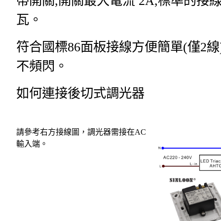
帶開關
,
開關最大電流
2A,
標準的接
瓦。
符合國標
86
面板接線方便簡單
(
僅
2
線
不頻閃。
如何連接後切式調光器
請參考右方接線圖，調光器需接在
AC
輸入端。