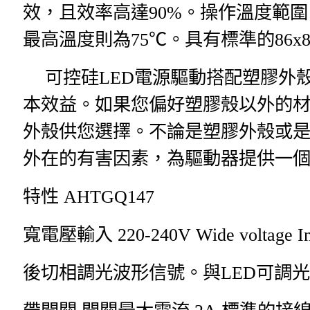
效，且效率高達
90%
。操作溫度範圍
最高溫度則為
75
℃。具有標準的
86x
可控硅
LED
電源驅動搭配塑膠外
本效益。如果您偏好塑膠殼以外的
外殼供您選擇。不論是塑膠外殼或
外在的有害因素，為驅動器提供一
特性
AHTGQ147
寬電壓輸入
220-240V Wide voltage I
後切相調光波形信號。與
LED
可調光