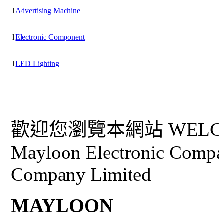
l
Advertising Machine
l
Electronic Component
l
LED Lighting
歡迎您瀏覽本網站 WELCO
Mayloon Electronic Comp
Company Limited
MAYLOON