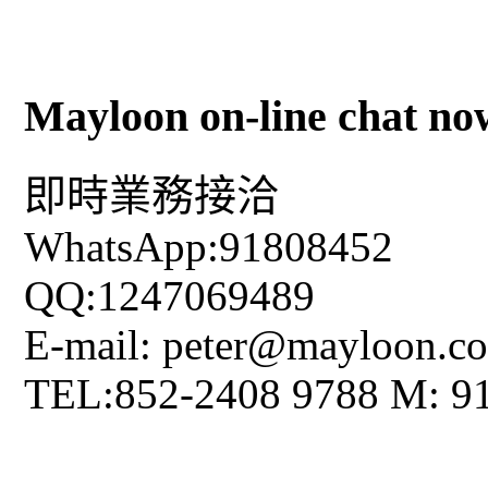
Mayloon on-line chat no
即時業務接洽
WhatsApp:91808452
QQ:1247069489
E-mail: peter@mayloon.c
TEL:852-2408 9788 M: 9