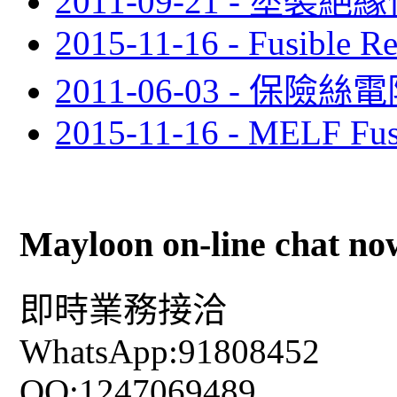
2011-09-21 - 
2015-11-16 - Fusible Res
2011-06-03 - 保險絲電
2015-11-16 - MELF Fus
Mayloon on-line chat no
即時業務接洽
WhatsApp:91808452
QQ:1247069489