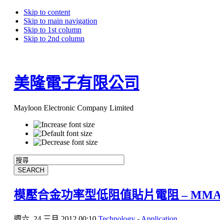
Skip to content
Skip to main navigation
Skip to 1st column
Skip to 2nd column
美隆電子有限公司
Mayloon Electronic Company Limited
模壓合金功率型低阻值貼片電阻 – MM
週六, 24 三月 2012 00:10
Technology
-
Application