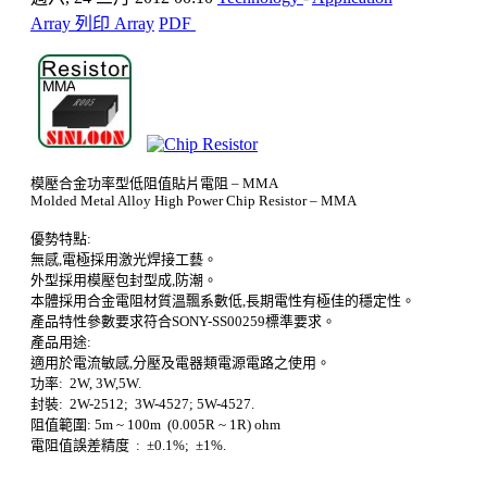
Array 列印 Array
PDF
模壓合金功率型低阻值貼片電阻
– MMA
Molded Metal Alloy High Power Chip Resistor – MMA
優勢特點
:
無感
,
電極採用激光焊接工藝。
外型採用模壓包封型成
,
防潮。
本體採用合金電阻材質溫飄系數低
,
長期電性有極佳的穩定性。
產品特性參數要求符合
SONY-SS00259
標準要求。
產品用途
:
適用於電流敏感
,
分壓及電器類電源電路之使用。
功率: 2W, 3W,5W.
封裝: 2W-2512; 3W-4527; 5W-4527.
阻值範圍: 5m ~ 100m (0.005R ~ 1R) ohm
電阻值誤差精度 :
±
0.1%;
±
1%.