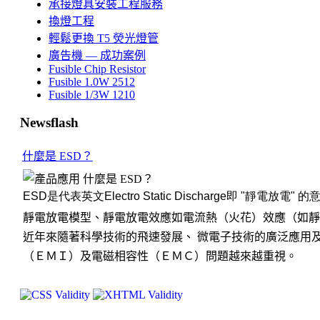
承接燈具安裝工程服務
換燈工程
輕鬆更換 T5 熒光燈管
廣告機 — 成功案例
Fusible Chip Resistor
Fusible 1.0W 2512
Fusible 1/3W 1210
Newsflash
什麼是 ESD？
什麼是
ESD
？
ESD
是代表英文
Electro Static Discharge
即
"
靜電放電
"
的
靜電放電模型、靜電放電效應如電流熱（火花）效應（如靜
近年來隨著科學技術的飛速發展、 微電子技術的廣泛應用
（ＥＭＩ）及電磁相容性（ＥＭＣ）問題越來越重視。