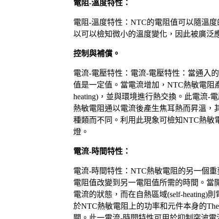
電阻
-
溫度特性：
電阻
-
溫度特性：
NTC
的電阻值可以隨溫度
以可以檢知微小的溫度變化，因此被廣泛
控制與補償。
電流
-
電壓特性：電流
-
電壓特性：當通入
值是一定值。當電流增加，
NTC
熱敏電阻
heating)
，並與環境進行熱交換。此電流
-
電
熱敏電阻通以電流後產生焦耳熱而昇溫，
種類而不同。利用此現象可檢知
NTC
熱敏
燈。
電流
-
時間特性：
電流
-
時間特性：
NTC
熱敏電阻的另一個重
電阻值改變到另一電阻值所需的時間。當
電流的狀態，而在自熱區域
(self-heating)
則
於
NTC
熱敏電阻上的功率和元件本身的
The
關。此一電流
-
時間特性可用於抑制突波電