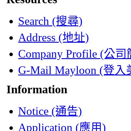
Search (搜尋)
Address (地址)
Company Profile (公
G-Mail Mayloon (
Information
Notice (通告)
Application (應用)