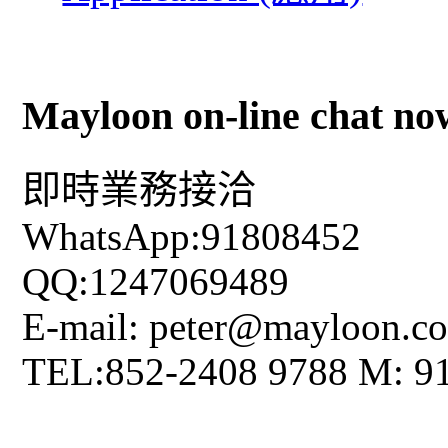
Mayloon on-line chat no
即時業務接洽
WhatsApp:91808452
QQ:1247069489
E-mail: peter@mayloon.c
TEL:852-2408 9788 M: 9