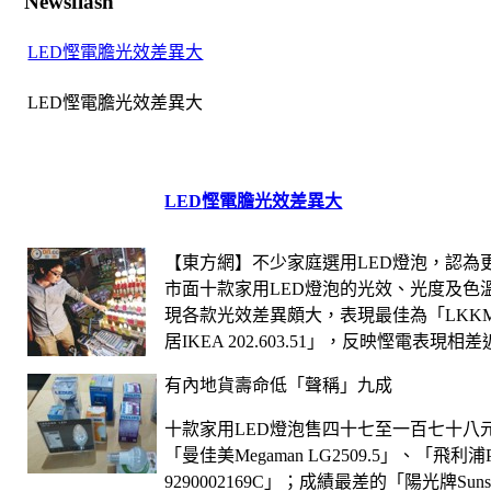
Newsflash
LED慳電膽光效差異大
LED
慳電膽光效差異大
LED
慳電膽光效差異大
【
東方網
】不少家庭選用
LED
燈泡，認為
市面十款家用
LED
燈泡的光效、光度及色
現各款光效差異頗大，表現最佳為「
LKKM
居
IKEA 202.603.51
」，反映慳電表現相差
有內地貨壽命低「聲稱」九成
十款家用
LED
燈泡售四十七至一百七十八
「曼佳美
Megaman LG2509.5
」、「飛利浦
9290002169C
」；成績最差的「陽光牌
Sun