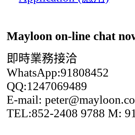
Mayloon on-line chat no
即時業務接洽
WhatsApp:91808452
QQ:1247069489
E-mail: peter@mayloon.c
TEL:852-2408 9788 M: 9