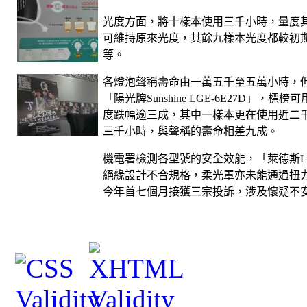
光度方面，將十樣本使用三千小時，量度
可維持原來光度，其餘九樣本光度都較初
等。
各燈泡聲稱壽命由一萬五千至五萬小時，
「陽光牌
Sunshine LGE-6E27D
」，標榜可
度跌幅逾三成，其中一樣本更在使用近二
三千小時，與聲稱的壽命相差九成。
機電署檢測各型號的安全效能，「萊德斯
L
絕緣設計不合規格，柔光罩亦未能通過扭
今年首七個月接獲三宗投訴，涉及懷疑不