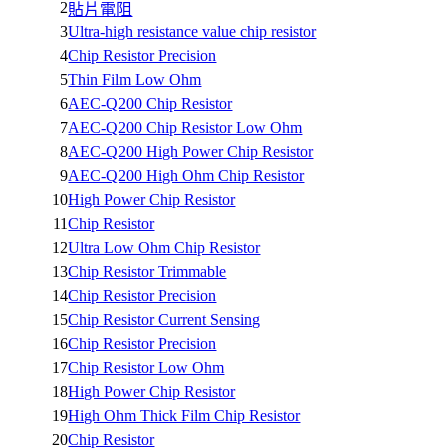
2
貼片電阻
3
Ultra-high resistance value chip resistor
4
Chip Resistor Precision
5
Thin Film Low Ohm
6
AEC-Q200 Chip Resistor
7
AEC-Q200 Chip Resistor Low Ohm
8
AEC-Q200 High Power Chip Resistor
9
AEC-Q200 High Ohm Chip Resistor
10
High Power Chip Resistor
11
Chip Resistor
12
Ultra Low Ohm Chip Resistor
13
Chip Resistor Trimmable
14
Chip Resistor Precision
15
Chip Resistor Current Sensing
16
Chip Resistor Precision
17
Chip Resistor Low Ohm
18
High Power Chip Resistor
19
High Ohm Thick Film Chip Resistor
20
Chip Resistor