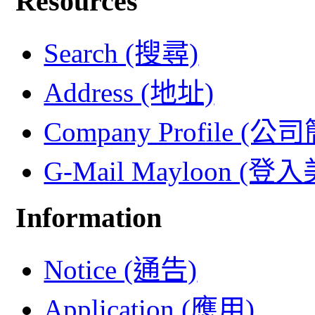
Resources
Search (搜尋)
Address (地址)
Company Profile (公
G-Mail Mayloon (
Information
Notice (通告)
Application (應用)