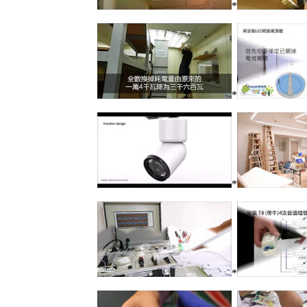
*
*
*
*