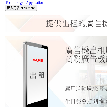
Technology
-
Application
點入更多 click more