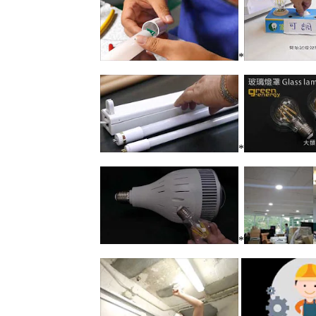
*
*
*