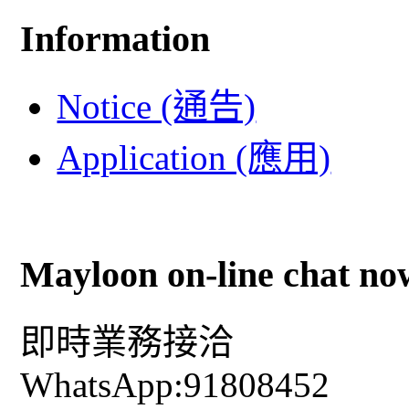
Information
Notice (通告)
Application (應用)
Mayloon on-line chat no
即時業務接洽
WhatsApp:91808452