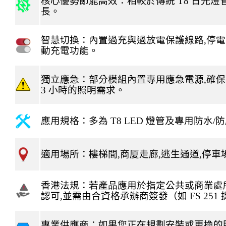
核心優勢節能高效：相較於傳統
T8
日光燈
長。
智慧切換：內置過充與過放電保護線路
,
停電
動充電功能。
獨立應急：部分模組內置專用應急電源
,
確保
3
小時的照明需求。
應用規格：多為
T8
LED
燈管及專用防水
/
防
適用場所：樓梯間
,
商厦走廊
,
逃生通道
,
停車
香港法規：若產品應用於指定公共或商業處
認可
,
並需由合資格承辦商簽發（如
FS 251
專業供應商：如果您正在規劃安裝或更換的