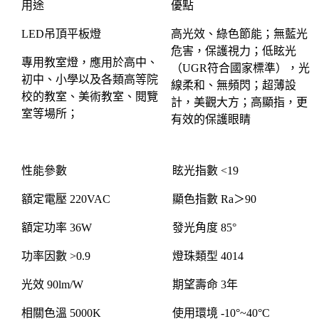
用途
優點
LED
吊頂平板燈
高光效、綠色節能；無藍光
危害，保護視力；低眩光
專用教室燈，應用於高中、
（
UGR
符合國家標準），光
初中、小學以及各類高等院
線柔和、無頻閃；超薄設
校的教室、美術教室、閱覽
計，美觀大方；高顯指，更
室等場所；
有效的保護眼睛
性能參數
眩光指數
<19
額定電壓
220VAC
顯色指數
Ra
＞
90
額定功率
36W
發光角度
85
°
功率因數
>0.9
燈珠類型
4014
光效
90lm/W
期望壽命
3
年
相關色溫
5000K
使用環境
-10
°
~40
°
C