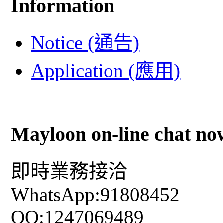
Information
Notice (通告)
Application (應用)
Mayloon on-line chat no
即時業務接洽
WhatsApp:91808452
QQ:1247069489