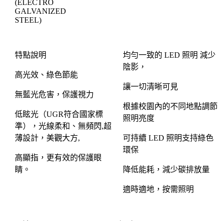
(ELECTRO
GALVANIZED
STEEL)
特點說明
均勻一致的
LED
照明
減少
陰影，
高光效、綠色節能
讓一切清晰可見
無藍光危害，保護視力
根據校園內的不同地點調節
低眩光（
UGR
符合國家標
照明亮度
準），光線柔和、無頻閃
,
超
薄設計，美觀大方
,
可持續
LED
照明支持綠色
環保
高顯指，更有效的保護眼
睛。
降低能耗，減少碳排放量
適時適地，按需照明