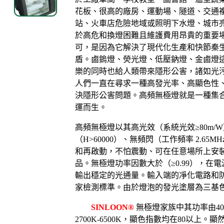
花板、很高的廠房、運動場、隧道、交通
站、火車店危險地域或照明下水燈、城市
於高危和換燈困難且維護費用昂貴的重要
可，是因為它解決了現代化生產和快節秦
盾。鹵鎢燈、熒光燈、低壓鈉燈、金鹵燈
樂的同時也給人類帶來隱形公害，諸如光
人們一直在尋求一種高發光率、高顯色性
決隱形公害問題。高頻無極燈就是一種集
運而生。
高頻無極燈以其高光效（系統光效
≥80m/W
（
H>60000
）、無頻閃（工作頻率
2.65MH
和再啟動，不怕震動、可在任意場所上安
品。無極燈功率因數大於（
≥0.99
），在電
輸出穩定的光通量。輸入端的凈化電路和
家檢測標準。由於燈泡的發光塗層為三基
SINLOON®
無
極燈
家族中
其功率由
4
2700K-6500K
，顯色指數均在
80
以上。顯