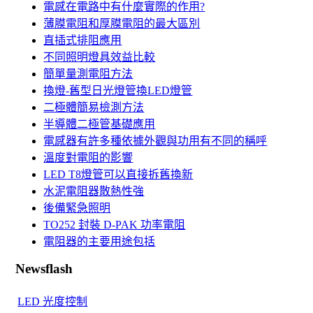
電感在電路中有什麼實際的作用?
薄膜電阻和厚膜電阻的最大區別
直插式排阻應用
不同照明燈具效益比較
簡單量測電阻方法
換燈-舊型日光燈管換LED燈管
二極體簡易檢測方法
半導體二極管基礎應用
電感器有許多種依據外觀與功用有不同的稱呼
溫度對電阻的影響
LED T8燈管可以直接拆舊換新
水泥電阻器散熱性強
後備緊急照明
TO252 封裝 D-PAK 功率電阻
電阻器的主要用途包括
Newsflash
LED 光度控制