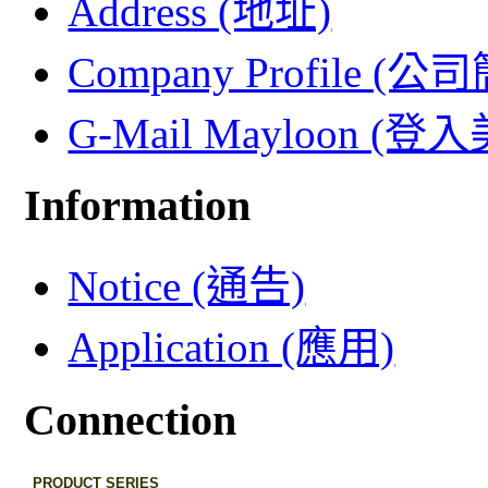
Address (地址)
Company Profile (公
G-Mail Mayloon (
Information
Notice (通告)
Application (應用)
Connection