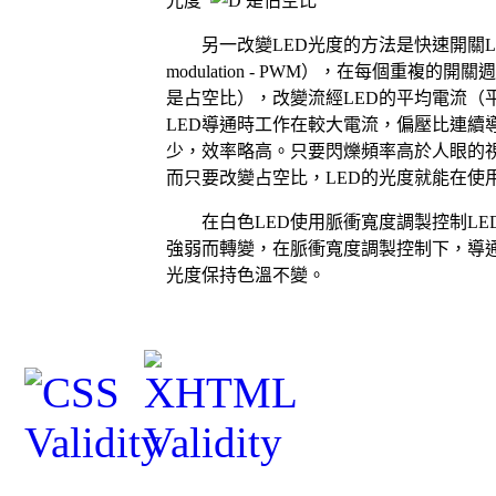
光度
另一改變
LED
光度的方法是快速開關
modulation - PWM
），在每個重複的開關
是占空比），改變流經
LED
的平均電流（
LED
導通時工作在較大電流，偏壓比連續
少，效率略高。只要閃爍頻率高於人眼的
而只要改變占空比，
LED
的光度就能在使
在白色
LED
使用脈衝寬度調製控制
LE
強弱而轉變，在脈衝寬度調製控制下，導
光度保持色溫不變。