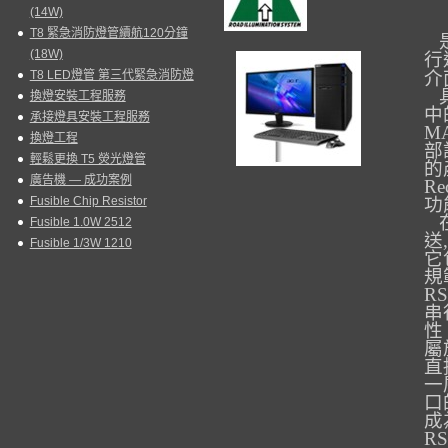
(14W)
T8 緊急消防燈管續航120分鐘
是
(18W)
行
T8 LED燈管 第三代緊急消防燈
介
換燈安裝工程服務
中
承接燈具安裝工程服務
M
換燈工程
部
輕鬆更換 T5 熒光燈管
的
廣告機 — 成功案例
Rec
Fusible Chip Resistor
功
Fusible 1.0W 2512
送,
Fusible 1/3W 1210
它
規
RS
串
性
屬
直
一
口
成
RS