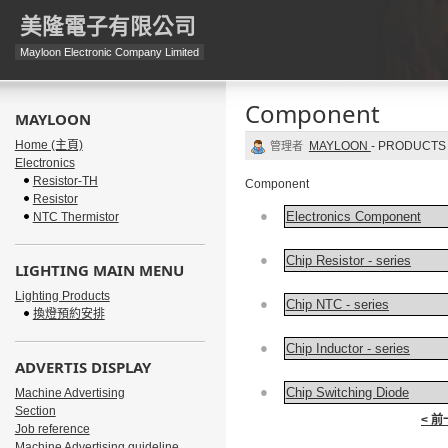
美隆電子有限公司
Mayloon Electronic Company Limited
Component
MAYLOON
Home (主頁)
MAYLOON
-
PRODUCTS
管理者
Electronics
Resistor-TH
Component
Resistor
●
Electronics Component
NTC Thermistor
●
Chip Resistor - series
LIGHTING MAIN MENU
Lighting Products
●
Chip NTC - series
換燈預約安排
●
Chip Inductor - series
ADVERTIS DISPLAY
●
Chip Switching Diode
Machine Advertising
Section
< 
Job reference
Machine Advertising guideline