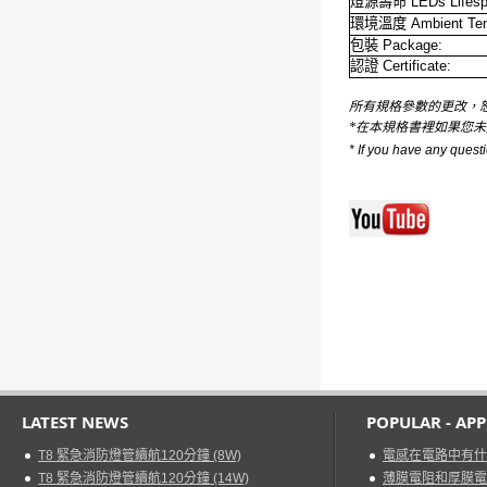
燈源壽命
LEDs Lifesp
環境溫度
Ambient Tem
包裝
Package:
認證
Certificate:
所有規格參數的更改，恕不另行通知。 A
*在本規格書裡如果您
* If you have any questi
LATEST NEWS
POPULAR - AP
T8 緊急消防燈管續航120分鐘 (8W)
電感在電路中有什
T8 緊急消防燈管續航120分鐘 (14W)
薄膜電阻和厚膜電