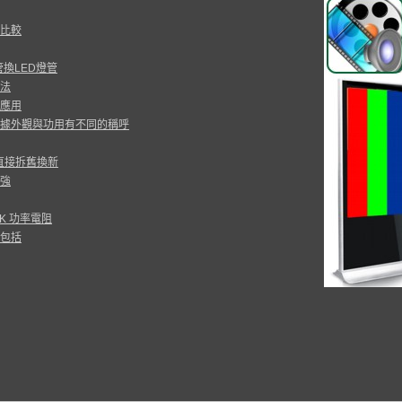
比較
換LED燈管
法
應用
據外觀與功用有不同的稱呼
以直接拆舊換新
強
PAK 功率電阻
包括