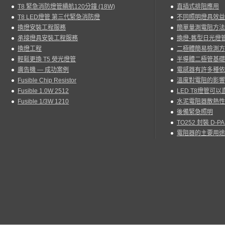
T8 緊急消防燈管續航120分鐘 (18W)
直插式排阻應用
T8 LED燈管 第三代緊急消防燈
不同照明燈具效益
換燈安裝工程服務
簡單量測電阻方法
承接燈具安裝工程服務
換燈-舊型日光燈管
換燈工程
二極體簡易檢測方
輕鬆更換 T5 熒光燈管
半導體二極管基礎
廣告機 — 成功案例
電感器有許多種依
Fusible Chip Resistor
溫度對電阻的影響
Fusible 1.0W 2512
LED T8燈管可
Fusible 1/3W 1210
水泥電阻器散熱性
後備緊急照明
TO252 封裝 D-
電阻器的主要用途