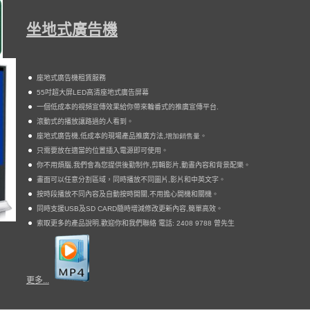
坐地式廣告機
座地式廣告機租賃服務
55
吋超大屏
LED
高清座地式廣告屏幕
一個低成本的視頻宣傳效果給你帶來輪番式的推廣宣傳平台
.
滾動式的播放讓路過的人看到。
座地式
廣告機
,
低成本的現場產品推廣方法
,增加銷售量
。
只需要放在適當的位置插入電源即可使用。
你不用煩腦
,
我們會為您提供後勤制作
,
剪輯影片
,
動晝內容和背景配樂。
畫面
可以
任意分割區域，同時播放不同圖片
,
影片
和中英文字。
按時段播放不同內容及自動按時開關
,
不用擔心開機和關機
。
同時支援
USB
及
SD CARD
隨時增減修改更新
內容
,
簡單高效
。
索取更多的產品說明
,
歡迎你和我們聯絡
電話
: 2408 9788
曾先生
更多...