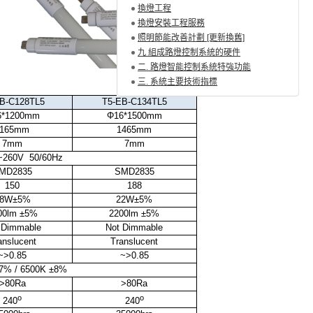
換燈工程
換燈安裝工程服務
照明節能改善計劃 [更新換舊]
九 組成路燈控制系統的硬件
二. 路燈智能控制系統特強功能
三. 系統主要技術指標
EB-C128TL5
T5-EB-C134TL5
6*1200mm
Φ16*1500mm
1165mm
1465mm
7mm
7mm
~260V 50/60Hz
MD2835
SMD2835
150
188
18W±5%
22W±5%
00lm ±5%
2200lm ±5%
 Dimmable
Not Dimmable
anslucent
Translucent
~>0.85
~>0.85
7% / 6500K ±8%
>80Ra
>80Ra
o
o
240
240