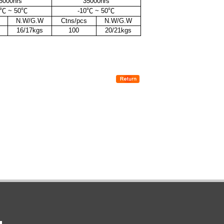
5000hrs
35000hrs
℃
~ 50
℃
-10
℃
~ 50
℃
N.W/G.W
Ctns/pcs
N.W/G.W
16/17kgs
100
20/21kgs