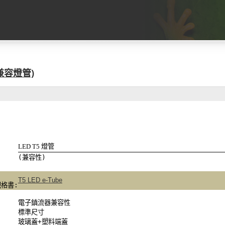
 (兼容燈管)
LED T5 燈管
(兼容性)
T5 LED e-Tube
格書:
電子鎮流器兼容性
標準尺寸
玻璃蓋
+
塑料端蓋