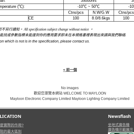
an:
35000hrs
3
perature (
℃
):
-10
℃
~ 50
℃
-10
Ctns/pcs
N.W/G.W
Ctns/pcs
CE
100
8.0/8.6kgs
100
ll specification subject change without notice 。
未能找或參數指標未能達到你的應用要求即未在本規格書裡表現出來請與我們聯絡.
on which is not is in the specification, please contact us.
< 前一個
No images
歡迎您瀏覽本網站 WELCOME TO MAYLOON
Mayloon Electronic Company Limited Mayloon Lighting Company Limited
PLICATION
Newsflash
坐地式廣告機
麼實際的作用?
廣告機示範展示
阻的最大區別