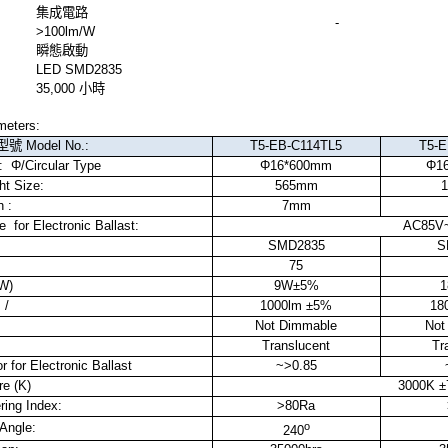
集成電路
-
>100lm/W
瞬態啟動
LED SMD2835
35,000
小時
meters:
型號
Model No.:
T5-EB-C114TL5
T5-
: Φ/Circular Type
Φ16*600mm
Φ1
ht Size:
565mm
 :
7mm
e for Electronic Ballast:
AC85V
SMD2835
S
75
W)
9W±5%
 /
1000lm ±5%
18
Not Dimmable
Not
Translucent
Tr
 for Electronic Ballast
~>0.85
e (K)
3000K ±
ring Index:
>80Ra
 Angle:
o
240