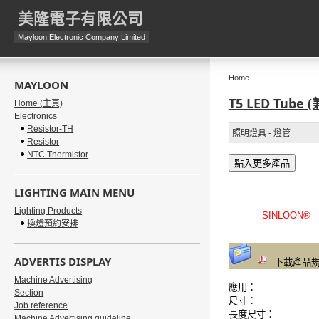
美隆電子有限公司
Mayloon Electronic Company Limited
Home
MAYLOON
T5 LED Tube
Home (主頁)
Electronics
Resistor-TH
照明燈具
-
燈管
Resistor
NTC Thermistor
點入更多產品
LIGHTING MAIN MENU
Lighting Products
SINLOON®
換燈預約安排
ADVERTIS DISPLAY
下載產品規
Machine Advertising
應用：
Section
尺寸：
Job reference
長度尺寸：
Machine Advertising guideline