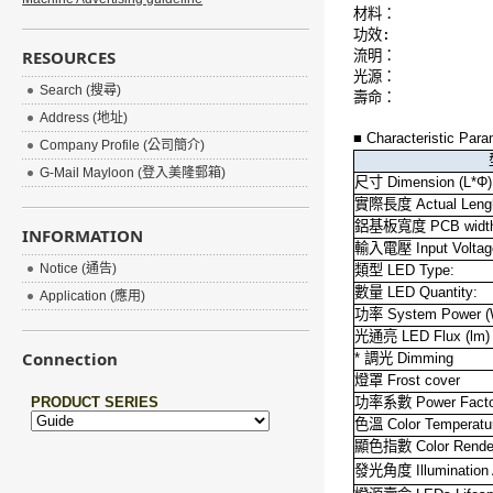
材料：
功效:
RESOURCES
流明：
光源：
Search (搜尋)
壽命：
Address (地址)
■
Characteristic Para
Company Profile (公司簡介)
G-Mail Mayloon (登入美隆郵箱)
尺寸
Dimension (L*Φ)
實際長度
Actual Leng
鋁基板寬度
PCB width
INFORMATION
輸入電壓
Input Voltag
Notice (通告)
類型
LED Type:
數量
LED Quantity:
Application (應用)
功率
System Power (
光通亮
LED Flux (lm)
Connection
*
調光
Dimming
燈罩
Frost cover
功率系數
Power Factor
色溫
Color Temperatur
顯色指數
Color Rende
發光角度
Illumination