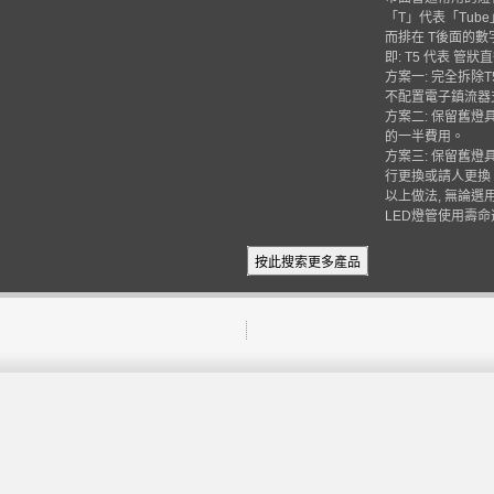
「
T
」代表「
Tube
而排在
T
後面的數
即
: T5
代表
管狀直
方案一
:
完全拆除
T
不配置電子鎮流器
方案二
:
保留舊燈
的一半費用。
方案三
:
保留舊燈
行更換或請人更換
以上做法
,
無論選
LED
燈管使用壽命