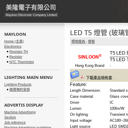
美隆電子有限公司
Mayloon Electronic Company Limited
LED T5 燈管 (玻璃
MAYLOON
Home (主頁)
照明燈具
-
燈管
Electronics
Resistor-TH
T5 LED
®
SINLOON
Resistor
T5 LED 
NTC Thermistor
Hong Kong Brand
-
LIGHTING MAIN MENU
下載產品規格書
: .
Feature:
Lighting Products
換燈預約安排
Length Dimension:
Standard s
Case material:
Glass cove
IC
Driver
ADVERTIS DISPLAY
Lumen:
100lm/W
Machine Advertising
On lighting:
Transient t
Section
Input voltage:
AC180~26
Job reference
Light source:
LED SMD28
Machine Advertising guideline