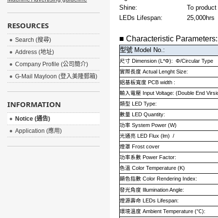
Shine:
To product 
LEDs Lifespan:
25,000hrs
RESOURCES
■
Characteristic Parameters:
Search (搜尋)
型號
Model No.:
Address (地址)
尺寸
Dimension (L*Φ): Φ/Circular Type
Company Profile (公司簡介)
實際長度
Actual Lenght Size:
G-Mail Mayloon (登入美隆郵箱)
鋁基板寬度
PCB width :
輸入電壓
Input Voltage: (Double End Virsi
INFORMATION
類型
LED Type:
數量
LED Quantity:
Notice (通告)
功率
System Power (W)
Application (應用)
光通亮
LED Flux (lm) /
燈罩
Frost cover
功率系數
Power Factor:
色溫
Color Temperature (K)
顯色指數
Color Rendering Index:
發光角度
Illumination Angle:
燈源壽命
LEDs Lifespan:
環境溫度
Ambient Temperature (
℃
):