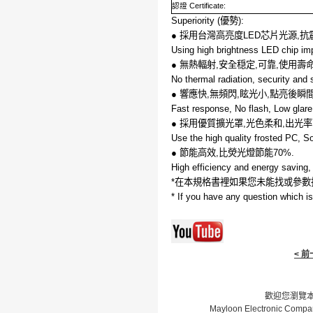
認證
Certificate:
Superiority (
優勢
):
●
採用台灣高亮度
LED
芯片光源
,
抗
Using high brightness LED chip im
●
無熱輻射
,
安全穏定
,
可靠
,
使用壽
No thermal radiation, security and st
●
響應快
,
無頻閃
,
眩光小
,
點亮後瞬
Fast response, No flash, Low glare,
●
採用優質擴光罩
,
光色柔和
,
出光率
Use the high quality frosted PC, Sof
●
節能高效
,
比熒光燈節能
70%.
High efficiency and energy saving
*
在本規格書裡如果您未能找或參數
* If you have any question which is 
< 
歡迎您瀏覽本網
Mayloon Electronic Compa