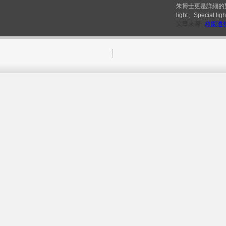
朱博士更是詳細的對於
light、Speci
文章來源
:
校園透