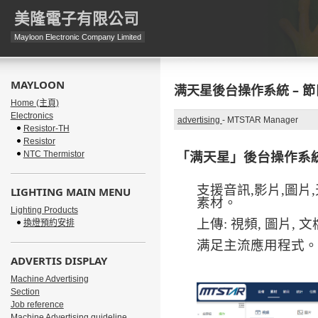
美隆電子有限公司
Mayloon Electronic Company Limited
MAYLOON
满天星後台操作系統 – 
Home (主頁)
Electronics
advertising
-
MTSTAR Manager
Resistor-TH
Resistor
NTC Thermistor
「
满天星
」後台操作系
支援音訊
,
影片
,
圖片
,
LIGHTING MAIN MENU
素材。
Lighting Products
上傳
:
視頻
,
圖片
,
文
換燈預約安排
满足主流應用程式。
ADVERTIS DISPLAY
Machine Advertising
Section
Job reference
Machine Advertising guideline