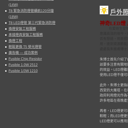
(14W)
戶外
T8 緊急消防燈管續航120分鐘
(18W)
神奇
LED
燈
T8 LED燈管 第三代緊急消防燈
在愛迪生發
換燈安裝工程服務
意識高漲的現今，
承接燈具安裝工程服務
否有想過，用來照
換燈工程
用，達到資源節能
輕鬆更換 T5 熒光燈管
處處長朱振甫博士
廣告機 — 成功案例
Fusible Chip Resistor
朱博士首先介紹了
該要多注意有關地
Fusible 1.0W 2512
的效益。
LED
燈雖
Fusible 1/3W 1210
使用
LED
燈不僅可
此外，朱博士更指
西安的大雁塔，在
政府利用燈光作為
許多地區在夜晚產
再者，
LED
燈更可
較輕；而
LED
燈更
LED
燈更可以應用