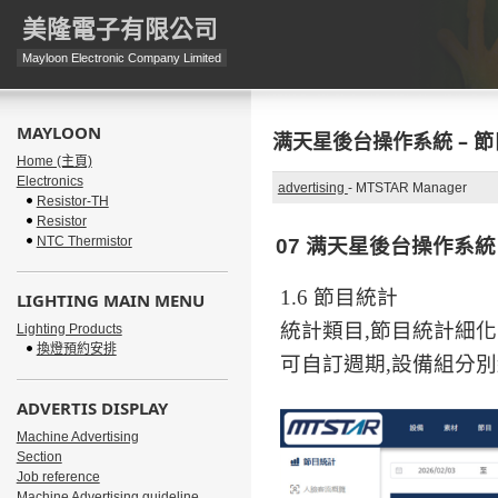
美隆電子有限公司
Mayloon Electronic Company Limited
MAYLOON
满天星後台操作系統 – 
Home (主頁)
Electronics
advertising
-
MTSTAR Manager
Resistor-TH
Resistor
NTC Thermistor
07
满天星
後台操作系
統
1.6
節目統計
LIGHTING MAIN MENU
統計類目
,
節目統計細化
Lighting Products
換燈預約安排
可自訂週期
,
設備組分別
ADVERTIS DISPLAY
Machine Advertising
Section
Job reference
Machine Advertising guideline