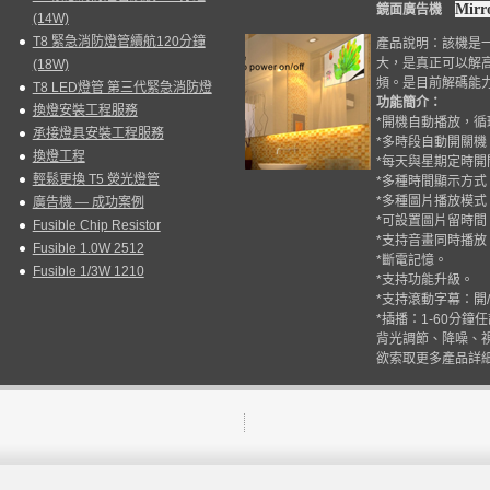
Mirro
鏡面廣告機
(14W)
T8 緊急消防燈管續航120分鐘
產品說明：該機是
大，是真正可以解
(18W)
頻。是目前解碼能
T8 LED燈管 第三代緊急消防燈
功能簡介：
換燈安裝工程服務
*
開機自動播放，循
承接燈具安裝工程服務
*
多時段自動開關機
換燈工程
*
每天與星期定時開
輕鬆更換 T5 熒光燈管
*
多種時間顯示方式
*
多種圖片播放模式
廣告機 — 成功案例
*
可設置圖片留時間
Fusible Chip Resistor
*
支持音畫同時播放
Fusible 1.0W 2512
*
斷電記憶。
Fusible 1/3W 1210
*
支持功能升級。
*
支持滾動字幕：開
/
*
插播：
1-60
分鐘任
背光調節、降噪、
欲索取更多產品詳細資料請