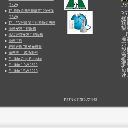
PS
(14W)
T8 緊急消防燈管續航120分鐘
P
(18W)
通
利
T8 LED燈管 第三代緊急消防燈
聯
換燈安裝工程服務
P
承接燈具安裝工程服務
流
換燈工程
方
輕鬆更換 T5 熒光燈管
設
廣告機 — 成功案例
電
進
Fusible Chip Resistor
網
Fusible 1.0W 2512
每
Fusible 1/3W 1210
連
,
PSTN公共電話交換機