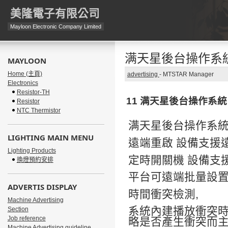
美隆電子有限公司
Mayloon Electronic Company Limited
满天星後台操作系統
MAYLOON
Home (主頁)
advertising
-
MTSTAR Manager
Electronics
Resistor-TH
11
满天星
後台操作系
統
Resistor
NTC Thermistor
满天星
後台操作系
LIGHTING MAIN MENU
遠端重啟
設備支援
Lighting Products
定時開關機
設備支
換燈預約安排
平台可遠端批量設
ADVERTIS DISPLAY
,
時間衝突檢測
Machine Advertising
系統內建播放衝突
Section
Job reference
略是否產生衝突而
Machine Advertising guideline