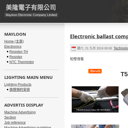
美隆電子有限公司
Mayloon Electronic Company Limited
MAYLOON
Electronic ballast comp
Home (主頁)
Electronics
Technol
週六, 21 九月 2019 00:00
Resistor-TH
Resistor
知慳惜電
NTC Thermistor
T5
LIGHTING MAIN MENU
Lighting Products
換燈預約安排
ADVERTIS DISPLAY
Machine Advertising
Section
Job reference
Machine Advertising guideline