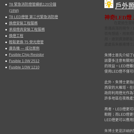
戶外
T8 緊急消防燈管續航120分鐘
(18W)
神奇
LED
燈
T8 LED燈管 第三代緊急消防燈
在愛迪生發
換燈安裝工程服務
意識高漲的現今，
承接燈具安裝工程服務
否有想過，用來照
換燈工程
用，達到資源節能
輕鬆更換 T5 熒光燈管
處處長朱振甫博士
廣告機 — 成功案例
Fusible Chip Resistor
朱博士首先介紹了
該要多注意有關地
Fusible 1.0W 2512
的效益。
LED
燈雖
Fusible 1/3W 1210
使用
LED
燈不僅可
此外，朱博士更指
西安的大雁塔，在
政府利用燈光作為
許多地區在夜晚產
再者，
LED
燈更可
較輕；而
LED
燈更
LED
燈更可以應用
朱博士更是詳細的對於