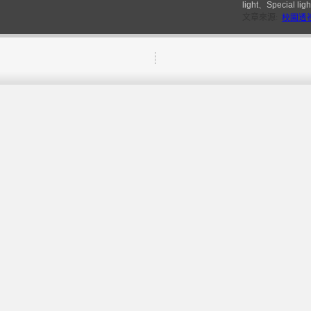
light、Speci
文章來源
:
校園透