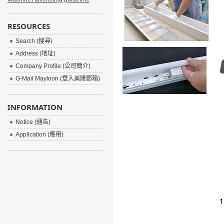
RESOURCES
Search (搜尋)
Address (地址)
Company Profile (公司簡介)
G-Mail Mayloon (登入美隆郵箱)
INFORMATION
Notice (通告)
Application (應用)