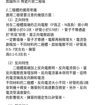
如圖所示
陶瓷片狀二極管
2.
二極體的選用常識
選用二極管要注意的幾個方面：
（
1
）正向特性
另在二極體兩端的正向電壓（
P
爲正、
N
爲負）很小時
（鍺管小於
0.1
伏，矽管小於
0.5
伏），管子不導通處
於
“
死區
”
狀態，當正向電壓起過
一定數值後，管子才導通，電壓再稍微增大，電流急
劇暗加。不同材料的二極體，起始電壓不同，矽管爲
0.5-.7
伏左右，鍺管
爲
0.1-0.3
左右。
（
2
）反向特性
二極體兩端加上反向電壓時，反向電流很小，當
反向電壓逐漸增加時，反向電流基本保持不變，這時
的電流稱爲反向飽和電流
.
不同材料的二極體，反向電流大小不同，矽管約爲
1
微
安到幾十微安，鍺管則可高達數百微安，另外，反向
電流受溫度變化
的影響很大，鍺管的穩定性比矽管差。