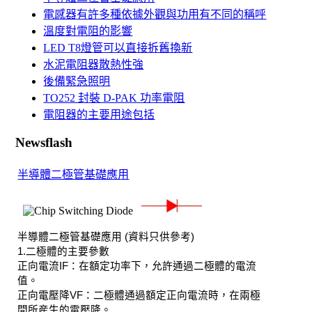
電感器有許多種依據外觀與功用有不同的稱呼
溫度對電阻的影響
LED T8燈管可以直接拆舊換新
水泥電阻器散熱性強
後備緊急照明
TO252 封裝 D-PAK 功率電阻
電阻器的主要用途包括
Newsflash
半導體二極管基礎應用
半導體二極管基礎應用
(
資料只供參考
)
1.
二極體的主要參數
正向電流
IF
：在額定功率下，允許通過二極體的電流
值。
正向電壓降
VF
：二極體通過額定正向電流時，在兩極
間所産生的電壓降。