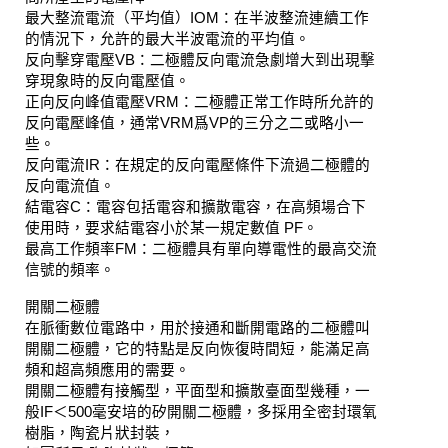
最大整流電流（平均值）
IOM
：在半波整流連續工作
的情況下，允許的最大半波電流的平均值。
反向擊穿電壓
VB
：二極體反向電流急劇增大到出現擊
穿現象時的反向電壓值。
正向反向峰值電壓
VRM
：二極體正常工作時所允許的
反向電壓峰值，通常
VRM
爲
VP
的三分之二或略小一
些。
反向電流
IR
：在規定的反向電壓條件下流過二極體的
反向電流值。
結電容
C
：電容包括電容和擴散電容，在高頻場合下
使用時，要求結電容小於某一規定數值
PF
。
最高工作頻率
FM
：二極體具有單向導電性的最高交流
信號的頻率。
開關二極體
在脈衝數位電路中，用於接通和斷開電路的二極體叫
開關二極體，它的特點是反向恢復時間短，能滿足高
頻和超高頻應用的需要。
開關二極體有接觸型，平面型和擴散臺面型幾種，一
般
IF
＜
500
毫安培的矽開關二極體，多採用全密封環氧
樹脂，陶瓷片狀封裝，