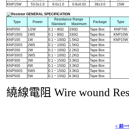
KNP15W
53.0±1.0
8.0±1.0
0.8±0.02
38±3.0
15W
GENERAL SPECIFICATION
Resistance Range
Type
Power
Package
Type
Standard
Maximum
KNP050
1/2W
0.1 ~ 80Ω
330Ω
Tape Box
KNP700
KNP100S
1WS
0.1 ~ 80Ω
330Ω
Tape Box
KNP10W
KNP100
1W
0.1 ~ 100Ω
1.5KΩ
Tape Box
KNP15W
KNP200S
2WS
0.1 ~ 100Ω
1.5KΩ
Tape Box
KNP200
2W
0.1 ~ 100Ω
2.2KΩ
Tape Box
KNP300S
3WS
0.1 ~ 100Ω
2.2KΩ
Tape Box
KNP300
3W
0.1 ~ 150Ω
3.3KΩ
Tape Box
KNP400
4W
0.1 ~ 150Ω
3.3KΩ
Tape Box
KNP500S
5WS
0.1 ~ 150Ω
3.3KΩ
Tape Box
KNP500
5W
0.1 ~ 150Ω
4.3KΩ
Tape Box
繞線電阻 Wire wound Resi
< 前