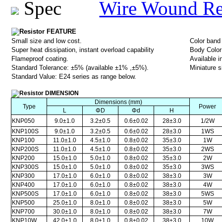
Wire Wound Re
FEATURE
Small size and low cost.
Color band
Super heat dissipation, instant overload capability
Body Color
Flameproof coating.
Available i
Standard Tolerance: ±5% (available ±1% ,±5%).
Miniature 
Standard Value: E24 series as range below.
DIMENSION
Dimensions (mm)
Type
Power
L
ΦD
Φd
H
KNP050
9.0±1.0
3.2±0.5
0.6±0.02
28±3.0
1/2W
KNP100S
9.0±1.0
3.2±0.5
0.6±0.02
28±3.0
1WS
KNP100
11.0±1.0
4.5±1.0
0.8±0.02
35±3.0
1W
KNP200S
11.0±1.0
4.5±1.0
0.8±0.02
35±3.0
2WS
KNP200
15.0±1.0
5.0±1.0
0.8±0.02
35±3.0
2W
KNP300S
15.0±1.0
5.0±1.0
0.8±0.02
35±3.0
3WS
KNP300
17.0±1.0
6.0±1.0
0.8±0.02
38±3.0
3W
KNP400
17.0±1.0
6.0±1.0
0.8±0.02
38±3.0
4W
KNP500S
17.0±1.0
6.0±1.0
0.8±0.02
38±3.0
5WS
KNP500
25.0±1.0
8.0±1.0
0.8±0.02
38±3.0
5W
KNP700
30.0±1.0
8.0±1.0
0.8±0.02
38±3.0
7W
KNP10W
42.0±1.0
8.0±1.0
0.8±0.02
38±3.0
10W