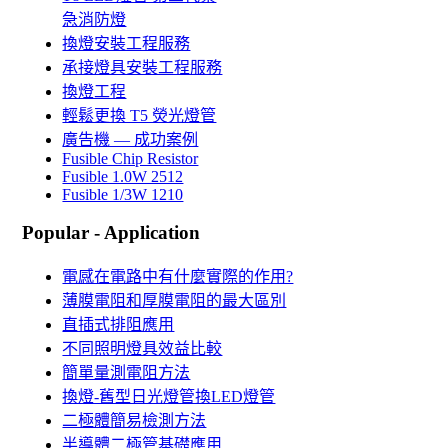
急消防燈
換燈安裝工程服務
承接燈具安裝工程服務
換燈工程
輕鬆更換 T5 熒光燈管
廣告機 — 成功案例
Fusible Chip Resistor
Fusible 1.0W 2512
Fusible 1/3W 1210
Popular - Application
電感在電路中有什麼實際的作用?
薄膜電阻和厚膜電阻的最大區別
直插式排阻應用
不同照明燈具效益比較
簡單量測電阻方法
換燈-舊型日光燈管換LED燈管
二極體簡易檢測方法
半導體二極管基礎應用