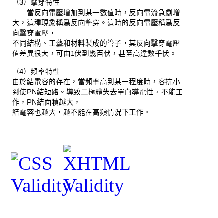
（
3
）擊穿特性
當反向電壓增加到某一數值時，反向電流急劇增
大，這種現象稱爲反向擊穿。這時的反向電壓稱爲反
向擊穿電壓，
不同結構、工藝和材料製成的管子，其反向擊穿電壓
值差異很大，可由
1
伏到幾百伏，甚至高達數千伏。
（
4
）頻率特性
由於結電容的存在，當頻率高到某一程度時，容抗小
到使
PN
結短路。導致二極體失去單向導電性，不能工
作，
PN
結面積越大，
結電容也越大，越不能在高頻情況下工作。