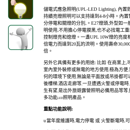
儲電式應急照明
(UPL-LED Lighting),
內置
持續亮燈照明可以支持達到
4-8
小時。內置
分停電和關燈的分別
,
。
E27
燈頭
,
外型如一
明使用
,
不用擔心停電摸黑
,
也不必找電工重
控制燈亮和熄燈。一盞
UPL 10W
燈的亮度
倍電力而達到
20
瓦的流明。使用壽命
30,00
倍。
另外它具備有更多的用途
:
比如
在商業上
,
室內室外裝修或無電的地方使用
極為方便
,
,
何的環境下使用
無論是平面放或吊掛都可
,
後樓梯
酒店走廊等
一旦遭遇火警或停電時
,
,
,
生有望
是出外旅遊露營照明必備用品等等
,
,
多功能
照明產品。
LED
重點功能說明
:
u
當年度維護時
,
電力停電
或
火警斷電時
,