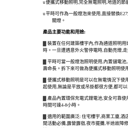
u
便攜式移動照明
,
完全無電照明
,
地道的節
u
平時可作為一般燈泡來使用
,
直接替換
E27
關燈。
產品主要功能和用途
:
▓
裝置在任何建築樓宇內
,
作為通道照明用
時。一旦遭遇意外火警停電時
,
自動亮燈
,
走
▓
平時可當一般燈泡照明使用
,
內置儲電池
,
壽命長。拆下來可做為
便攜式
移動照明使
▓
便攜式移動照明是可以在無電情況下使
起使用
,
無論是平放或吊掛都很方便
,
都可以
▓
產品內置環保充電式鋰電池
,
安全可靠使
時間可達
4-8
小時。
▓
適用的範圍廣泛
:
住宅樓宇
,
商業工廈
,
酒
閒活動必備
,
露營露宿
,
夜市擺攤
,
半途故障