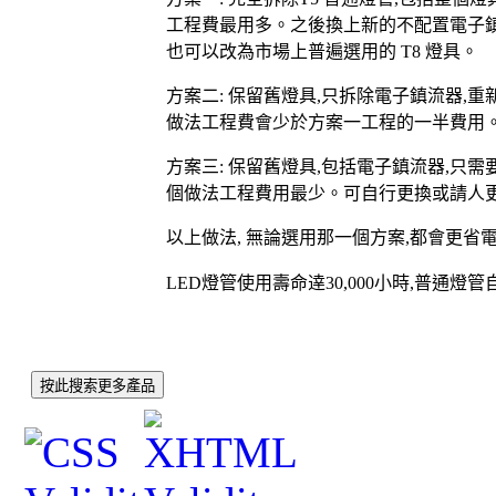
工程費最用多。之後換上新的不配置電子
也可以改為市場上普遍選用的
T8
燈具。
方案二
:
保留舊燈具
,
只拆除電子鎮流器
,
重
做法工程費會少於方案一工程的一半費用
方案三
:
保留舊燈具
,
包括電子鎮流器
,
只需
個做法工程費用最少。可自行更換或請人
以上做法
,
無論選用那一個方案
,
都會更省
LED
燈管使用壽命逹
30,000
小時
,
普通燈管