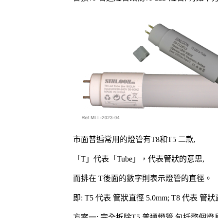
市面普遍常用的燈管有
T8
和
T5
二款
,
「
T
」代表「
Tube
」，代表管狀的意思
,
而排在
T
後面的數字則表示燈管的直徑。
即
: T5
代表
管狀直徑
5.0mm; T8
代表
管狀
方案一
:
完全拆除
T5
普通燈管
,
包括整個燈