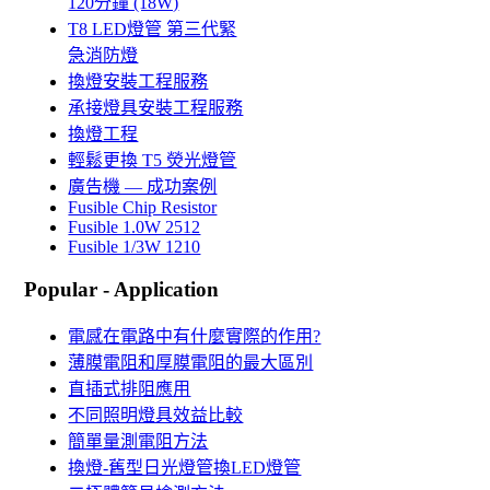
120分鐘 (18W)
T8 LED燈管 第三代緊
急消防燈
換燈安裝工程服務
承接燈具安裝工程服務
換燈工程
輕鬆更換 T5 熒光燈管
廣告機 — 成功案例
Fusible Chip Resistor
Fusible 1.0W 2512
Fusible 1/3W 1210
Popular - Application
電感在電路中有什麼實際的作用?
薄膜電阻和厚膜電阻的最大區別
直插式排阻應用
不同照明燈具效益比較
簡單量測電阻方法
換燈-舊型日光燈管換LED燈管