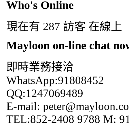
Who's Online
現在有 287 訪客 在線上
Mayloon on-line chat no
即時業務接洽
WhatsApp:91808452
QQ:1247069489
E-mail: peter@mayloon.c
TEL:852-2408 9788 M: 9