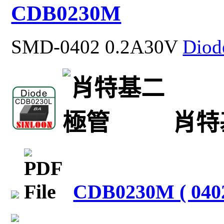
CDB0230M
SMD-0402 0.2A30V
Dio
肖特
CDB0230M ( 0402