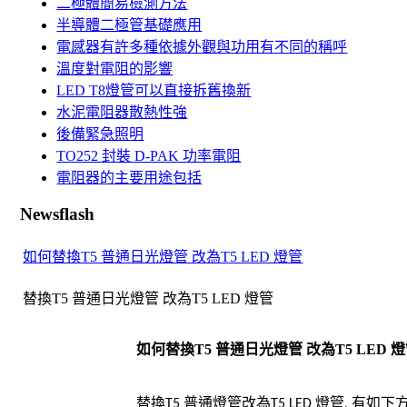
二極體簡易檢測方法
半導體二極管基礎應用
電感器有許多種依據外觀與功用有不同的稱呼
溫度對電阻的影響
LED T8燈管可以直接拆舊換新
水泥電阻器散熱性強
後備緊急照明
TO252 封裝 D-PAK 功率電阻
電阻器的主要用途包括
Newsflash
如何替換T5 普通日光燈管 改為T5 LED 燈管
替換T5 普通日光燈管 改為T5 LED 燈管
如何替換
T5
普通日光燈管
改為
T5 LED
燈
替換
普通燈管改為
燈管
有如下
T5
T5 LED
,