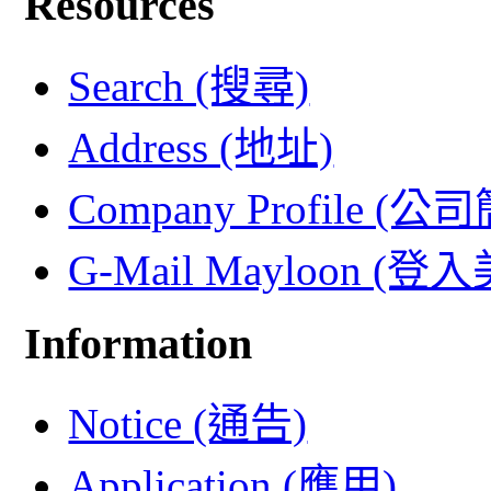
Resources
Search (搜尋)
Address (地址)
Company Profile (公
G-Mail Mayloon (
Information
Notice (通告)
Application (應用)