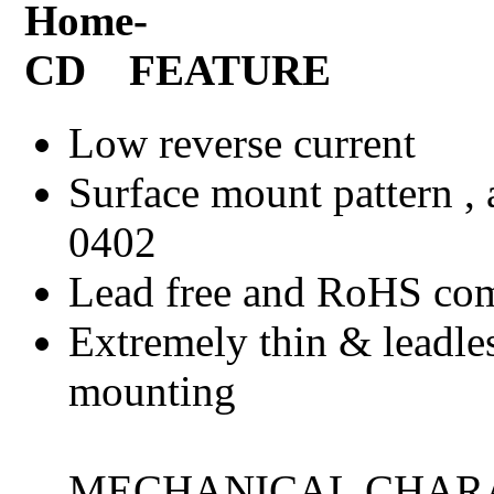
FEATURE
Low reverse current
Surface mount pattern , 
0402
Lead free and RoHS co
Extremely thin & leadles
mounting
MECHANICAL CHARA