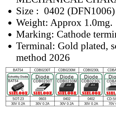
Size : 0402 (DFN1006)
Weight: Approx 1.0mg.
Marking: Cathode term
Terminal: Gold plated, 
method 2026
BAT54
CDB0230T
CDB0230M
CDB0230L
CDB
SOT-23
0603
0402
0402
CD-S
30V 0.2A
30V 0.2A
30V 0.2A
30V 0.2A
70V 