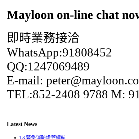
Mayloon on-line chat no
即時業務接洽
WhatsApp:91808452
QQ:1247069489
E-mail: peter@mayloon.c
TEL:852-2408 9788 M: 9
Latest News
T8 緊急消防燈管續航