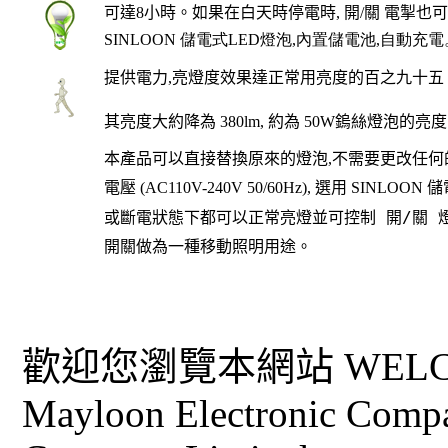
可達8小時。如果在白天時停電時, 開/關 電掣也
SINLOON
儲電式
LED
燈泡
,
內置儲電池
,
自動充電
提供電力,亮燈度效果達正常用亮度的百之九十五。如果
其亮度大約降為 380lm, 約為 50W鎢絲燈泡的亮
本產品可以直接替換原來的燈泡
,
不需要更改任何
電壓 (AC110V-240V 50/60Hz), 選用 SINL
或斷電狀態下都可以正常亮燈並可控制
開
/
關
開關做為一種移動照明用途。
歡迎您瀏覽本網站 WELCO
Mayloon Electronic Comp