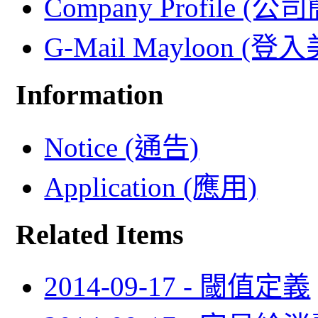
Company Profile (公
G-Mail Mayloon (
Information
Notice (通告)
Application (應用)
Related Items
2014-09-17 - 閾值定義