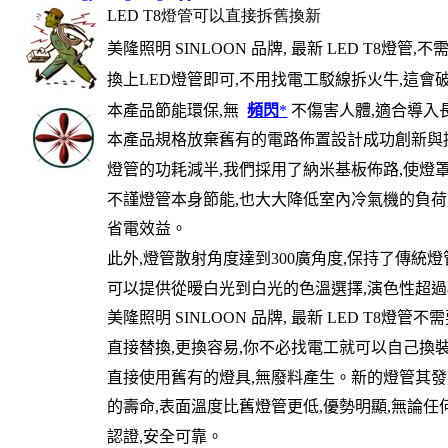
LED T8
燈管可以直接拆舊換新
美隆照明
SINLOON
品牌
,
最新
LED T8
燈管
,
不
換上LED燈管即可,不用找電工駁線拆火牛,這
本產品節能環保,無
頻閃
*
不傷害人體,適合導入長
本產品規格放棄舊有的電路佈置設計成功創新與
燈管的功耗減半,我們採用了納米基板佈路,使燈罩
不謹燈管本身節能,也大大降低室內冷氣機的負荷
省電效益。
此外
,
燈管散射角度達到
300
廣角度
,
保持了傳統燈
可以提供從暧白光到白光的色溫選擇,演色性超過8
美隆照明
SINLOON
品牌
,
最新
LED T8
燈管不需
直接替換,更換容易,你不必找電工就可以自己換
直接使用舊有的燈具,無廢料產生。新的燈管其發
的壽命,表面溫度比舊燈管更低,優勢明顯,無論任何地
認證,安全可靠。