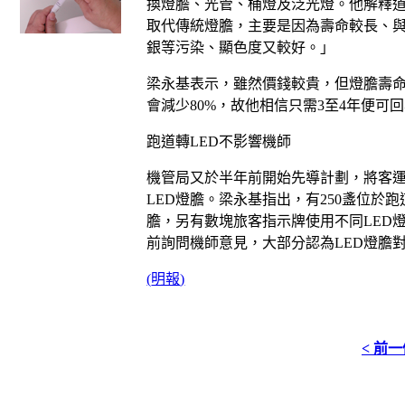
換燈膽、光管、桶燈及泛光燈。他解釋
取代傳統燈膽，主要是因為壽命較長、
銀等污染、顯色度又較好。」
梁永基表示，雖然價錢較貴，但燈膽壽
會減少
80%
，故他相信只需
3
至
4
年便可回
跑道轉
LED
不影響機師
機管局又於半年前開始先導計劃，將客
LED
燈膽。梁永基指出，有
250
盞位於跑
膽，另有數塊旅客指示牌使用不同
LED
前詢問機師意見，大部分認為
LED
燈膽
(
明報
)
< 前