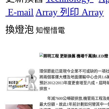
E-mail
Array 列印 Array
換燈泡
知慳惜電
機場千萬換
LED
燈
環保節能已是現今企業不可或缺的一項
將兩個客運大樓及地面運輸中心合共
1.6
預計
2012/2013
年度更會增至六成，屆時
排放。
年減
7600
公噸碳排放
,
機管局工程及
最大份額，故此
1
年前計劃如何替其中一