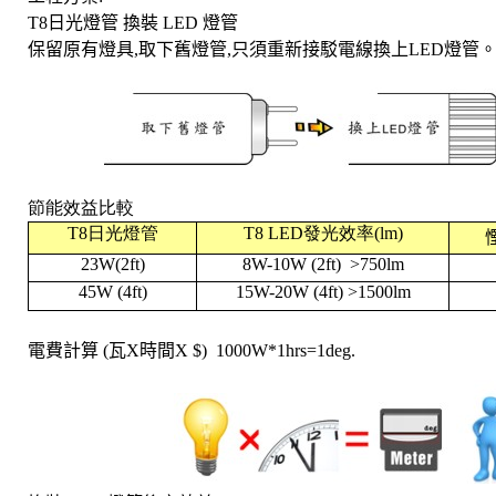
T8
日光燈管 換裝 LED 燈管
保留原有燈具
,取下舊燈管,只須
重新接駁電線
換上LED燈管
節能效益比較
T8
日光燈管
T8 LED
發光效率(lm)
23W(2ft)
8W-10W (2ft) >750lm
45W (4ft)
15W-20W (4ft) >1500lm
電費計算 (瓦X時間X $) 1000W*1hrs=1deg.