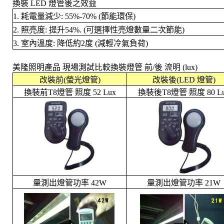
換裝 LED 燈管後之效益
1.
耗電量減少: 55%-70% (節能環保)
2.
照亮度: 提升54%. (可選擇性亮燈數量二次節能)
3.
室內溫度: 降低約2度 (減輕冷氣負荷)
美隆照明產品 現場測試比較換裝燈管 前/後 流明 (lux)
改裝前(螢光燈管)
改裝後(LED 燈管)
換裝前T8燈管 照度 52 Lux
換裝後T8燈管 照度 80 L
量測出燈管功率 42W
量測出燈管功率 21W