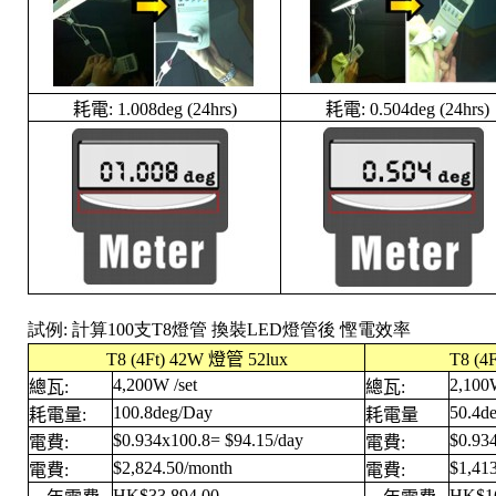
耗電: 1.008deg (24hrs)
耗電: 0.504deg (24hrs)
試例: 計算
100支T8燈管
換裝LED燈管後 慳電效率
T8 (4Ft) 42W 燈管 52lux
T8 (4
4,200W /set
2,100W
總瓦:
總瓦:
100.8deg/Day
50.4d
耗電量:
耗電量
$0.934x100.8= $94.15/day
$0.93
電費:
電費:
$2,824.50/month
$1,41
電費:
電費:
HK$33,894.00
HK$16