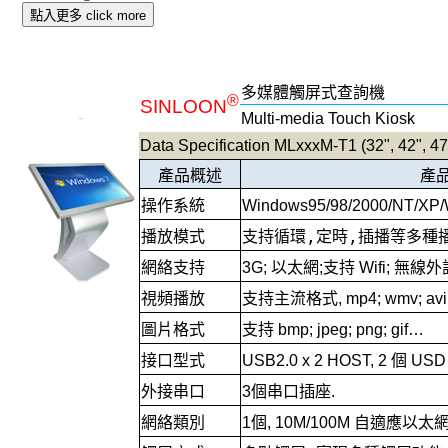
點入更多 click more
多媒體觸屏式查詢機
®
SINLOON
-
Multi-media Touch Kiosk
Data Specification MLxxxM-T1 (32", 42", 47"
產品概述
產
操作系統
Windows95/98/2000/NT/XP
播放模式
支持循環,定時,插播等多種
網絡支持
3G;
以太網;支持
Wifi
; 無線外
視頻播放
支持主流格式
, mp4; wmv; avi
圖片格式
支持
bmp; jpeg; png; gif…
接口型式
USB2.0 x 2 HOST, 2
個
US
外接串口
3
個串口插座.
網絡類別
1
個,
10M/100M
自適應以太網