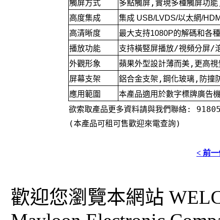
觸屏方式
多點觸屏,實現多種觸屏功能
高度集成
集成
USB/LVDS/
以太網
/HDM
高清晰度
最大支持
1080P
的解碼和各
播放功能
支持橫竪屏播放/視頻分屏/
外觀形象
蘋果外型設計薄而美,更高視
屏幕支架
鋁合金支架,鋼化玻璃,防撞
應用範圍
本產品適用於數字標牌廣告機
欲索取產品更多資料請與我們聯絡: 91805
(本產品可租可售歡迎來電查詢)
< 前
歡迎您瀏覽本網站 WELCO