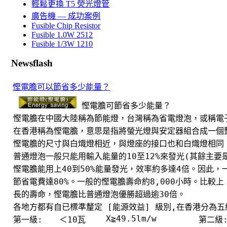
輕鬆更換 T5 熒光燈管
廣告機 — 成功案例
Fusible Chip Resistor
Fusible 1.0W 2512
Fusible 1/3W 1210
Newsflash
慳電膽可以節省多少能量？
慳電膽可節省多少能量？
慳電膽在中國大陸稱為節能燈，台灣稱為省電燈泡，或稱電
在香港稱為慳電膽，意思是指將螢光燈與安定器組合成一個
慳電膽的尺寸與白熾燈相近，與燈座的接口也和白熾燈相同
普通燈泡一般只能用輸入能量的10至12%來發光(其餘主
慳電膽能用上40到50%能量發光，效率約多達4倍。因此，
節省電費達80%。一般的慳電膽壽命約8,000小時。比較
長的壽命，慳電膽比普通燈泡優勝超過逾30倍。
各地方都有自已標準釐定 [能源效益] 級別,在香港分為
X≧49.5lm/w
第一級:
＜10瓦
第二級