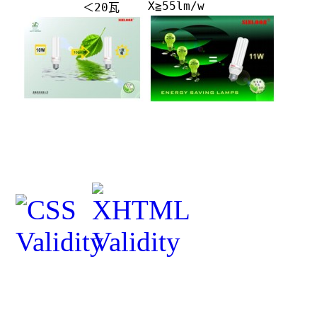
X≧55lm/w
＜20瓦