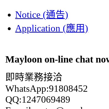
Notice (通告)
Application (應用)
Mayloon on-line chat no
即時業務接洽
WhatsApp:91808452
QQ:1247069489