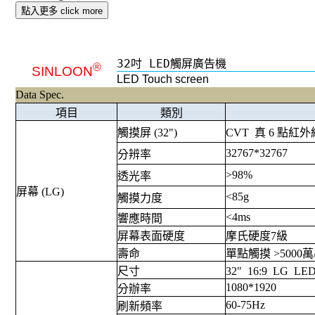
點入更多 click more
32吋 LED觸屏廣告機
®
SINLOON
LED Touch screen
Data Spec.
項目
類別
觸摸屏 (32")
CVT 真 6 點紅
32767*32767
分辨率
>98%
透光率
屏幕 (LG)
<85g
觸摸力度
<4ms
響應時間
屏幕表面硬度
摩氏硬度7級
壽命
單點觸摸 >5000萬
尺寸
32" 16:9 LG L
1080*1920
分辦率
60-75Hz
刷新頻率