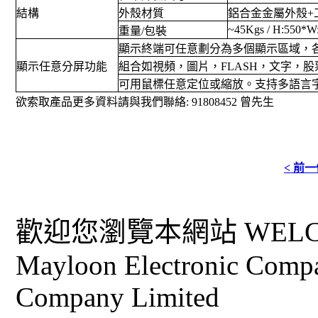
結構
外殼材質
鋁合金金屬外殼+
~45Kgs / H:550*
重量/包裝
顯示終端可任意劃分為多個顯示區域，
顯示任意分屏功能
組合如視頻，圖片，FLASH，文字，
可用鼠標任意定位或縮放。支持多語言
欲索取產品更多資料請與我們聯絡: 91808452 曾先生
< 前
歡迎您瀏覽本網站 WELCO
Mayloon Electronic Comp
Company Limited