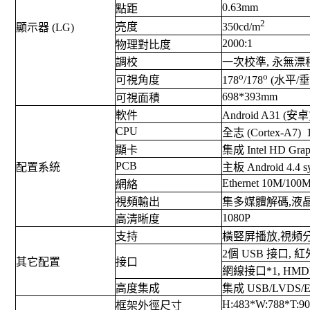
0.63mm
點距
2
亮度
350cd/m
顯示器 (LG)
2000:1
物理對比度
調校
一次校準, 永無漂
o
o
可視角度
178
/178
(水平/垂
698*393mm
可視面積
軟件
Android A31 (安卓
CPU
全志 (Cortex-A7)
顯卡
集成 Intel HD Gr
PCB
配置系統
主板 Android 4.4 s
Ethernet 10M/100M
網絡
視頻輸出
集多媒體解碼,液晶驅
1080P
高清晰度
支持
橫竪屏播放,視頻分
2個 USB 接口
其它配置
接口
網線接口*1, HMDI
高度集成
集成 USB/LVDS/E
H:483*W:788*T:9
框架外徑尺寸