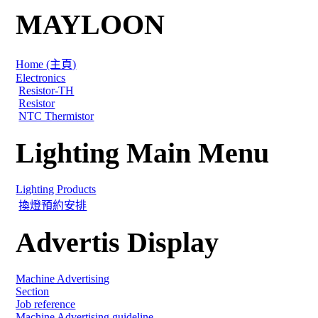
MAYLOON
Home (主頁)
Electronics
Resistor-TH
Resistor
NTC Thermistor
Lighting Main Menu
Lighting Products
換燈預約安排
Advertis Display
Machine Advertising
Section
Job reference
Machine Advertising guideline