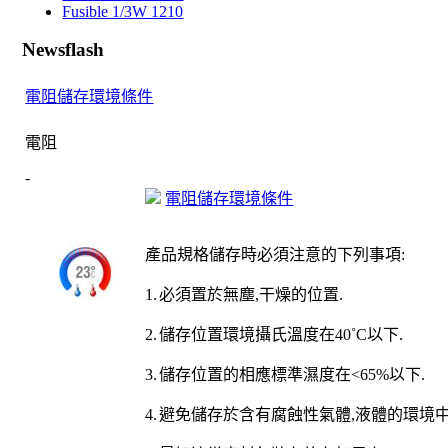
Fusible 1/3W 1210
Newsflash
電阻儲存環境條件
電阻
-
電阻儲存環境條件
產品規格儲存時必須注意的下列事項
:
1.
必須置於無塵
,
干燥的位置
.
2.
儲存位置環境
攝氏
溫度在
40
˚
C
以下
.
3.
儲存位置的相應標準濕度在
<65%
以下
.
4.
避免儲存於含有腐蝕性氣體
,
液體的環境