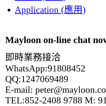
Application (應用)
Mayloon on-line chat no
即時業務接洽
WhatsApp:91808452
QQ:1247069489
E-mail: peter@mayloon.c
TEL:852-2408 9788 M: 9