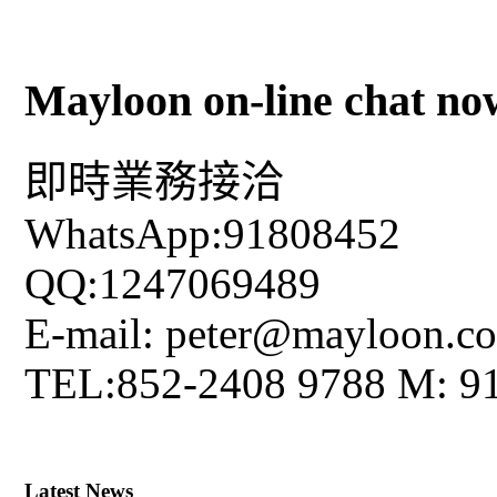
Mayloon on-line chat no
即時業務接洽
WhatsApp:91808452
QQ:1247069489
E-mail: peter@mayloon.c
TEL:852-2408 9788 M: 9
Latest News