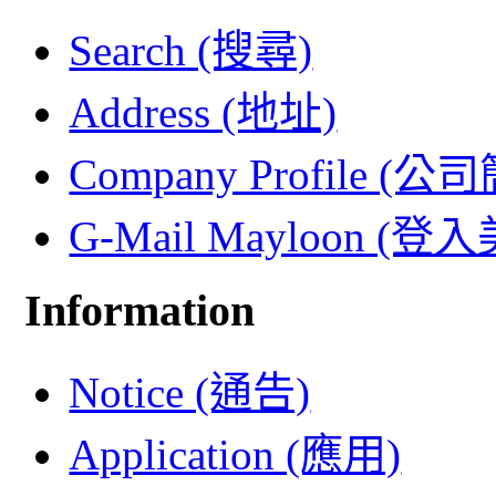
Search (搜尋)
Address (地址)
Company Profile (公
G-Mail Mayloon (
Information
Notice (通告)
Application (應用)