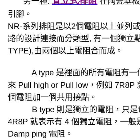
直立式排阻
:
另一種
在陶瓷基
引腳。
NR-
2
系列排阻是以
個電阻以上並列
,
路的設計連接而分類型
有一個獨立
TYPE),
由兩個以上電阻合而成。
A type
是裡面的所有電阻有一
Pull high or Pull low
7R8P
來
，例如
個電阻加一個共用接點。
B type
則是獨立的電阻，只是
4R8P
4
就表示有
個獨立電阻，一般
Damp ping
電阻。