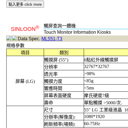
點入更多 click more
觸屏查詢一體機
®
SINLOON
Touch Monitor Information Kiosks
Data Spec.
ML551-T3
規格參數
項目
類別
觸摸屏 (55")
6點紅外線觸摸屏
32767*32767
分辨率
>98%
透光率
<85g
屏幕 (LG)
觸摸力度
<5ms
響應時間
屏幕表面硬度
摩氏硬度7級
壽命
單點觸摸 >5000/次.
尺寸
55" LG 工業級液晶 1
1080*1920
分辦率(解像度):
60-75Hz
刷新頻率(場頻):