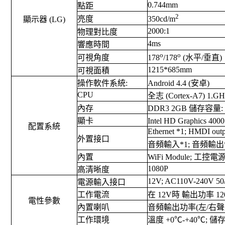
0.744mm
點距
2
亮度
35
0cd/m
顯示器 (LG)
2000:1
物理對比度
4ms
響應時間
o
o
可視角度
178
/178
(水平/垂直)
1215*685mm
可視面積
操作軟件系統:
Android 4.4 (安卓)
CPU
全志 (Cortex-A7) 
內存
DDR3 2GB 儲存容量: 8
顯卡
Intel HD Graphics
配置系統
Ethernet *1; HMDI out
外置接口
音頻輸入*1; 音頻輸出*
內置
WiFi Module; 工
1080P
高清晰度
12V; AC110V-240V 50
電源輸入接口
工作電流
在 12V時 輸出功率 120
電性參數
內置喇叭
音頻輸出功率(左/右聲道)
工作環境
溫度 +0℃-+40℃; 儲存溫