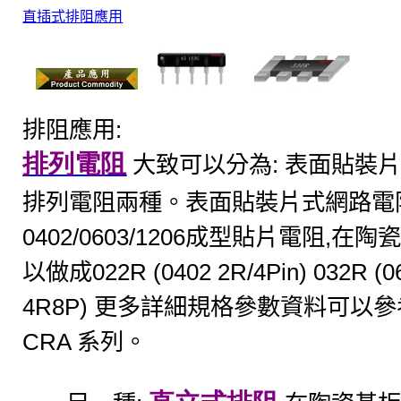
直插式排阻應用
:
排阻應用
排
列電
阻
:
大致可以分為
表面貼裝
排列電阻兩種。
表面貼裝片式網路電
0402/0603/1206
,
成型貼片電阻
在陶
022R (0402 2R/4Pin) 032R (
以做成
4R8P)
更多詳細規格參數資料可以參
CRA
系列。