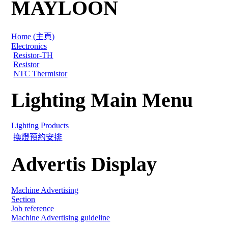
MAYLOON
Home (主頁)
Electronics
Resistor-TH
Resistor
NTC Thermistor
Lighting Main Menu
Lighting Products
換燈預約安排
Advertis Display
Machine Advertising
Section
Job reference
Machine Advertising guideline