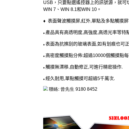
USB
，只要點選遙控器上的訊號源，就可
WIN 7
、
WIN 8.1
和
WIN 10
。
♦ 表面聲波觸摸屏
,
紅外
,
單點及多點觸摸屏
產品具有高透明度
,
高強度
,
高透光率等特
♦
表面為抗擦刮的玻璃表面
,
如有划痕也可
♦
高密度觸摸點分佈
:
超過
10000
個觸摸點每
♦
觸摸無
漂移
,
自動修正
,
可進行精密操作
.
♦
經久耐用
,
單點觸摸可超過
5
千萬次
.
♦
聯絡: 曾先生 9180 8452