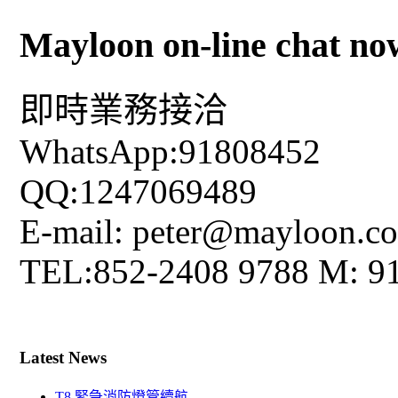
Mayloon on-line chat no
即時業務接洽
WhatsApp:91808452
QQ:1247069489
E-mail: peter@mayloon.c
TEL:852-2408 9788 M: 9
Latest News
T8 緊急消防燈管續航