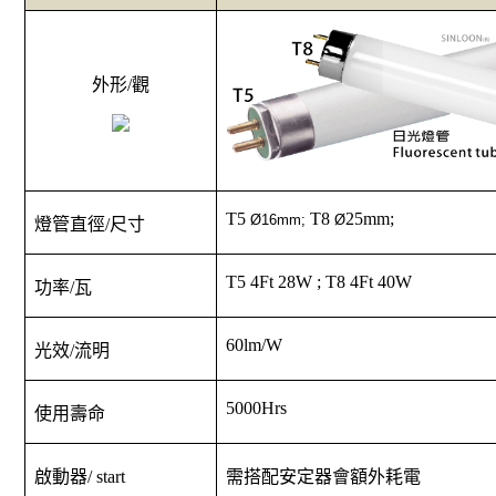
外形
/
觀
T5
T8
25mm;
Ø16mm;
Ø
燈管直徑
/
尺寸
T5 4Ft 28W ; T8 4Ft 40W
功率
/
瓦
60lm/W
光效
/
流明
5000Hrs
使用壽命
啟動器
/ start
需搭配安定器會額外耗電