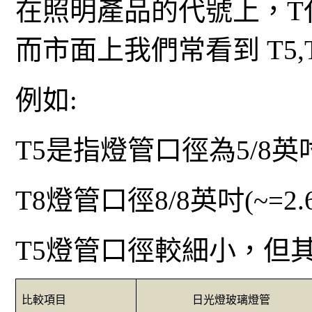
在照明產品的代號上，
T
而市面上我們常看到
T5,
例如
:
T5
是指
燈
管口徑為
5/8
英
T8
燈管口徑
8/8
英吋
(~=2.
T5
燈管口徑較細小，但
比較項目
日光燈玻璃
燈
管