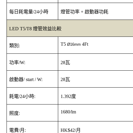
每日耗電量
/24
小時
燈管功率
+
啟動器功耗
LED T5/T8
燈管
效益比較
T5
4Ft
Ø16mm
類別
:
功率
/W:
28
瓦
啟動器
/ start / W:
28
瓦
耗電
/24
小時
:
1.392
度
1680/lm
照度
:
電費
/
月
:
HK$42/
月