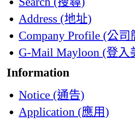
Search (搜尋)
Address (地址)
Company Profile (公
G-Mail Mayloon (
Information
Notice (通告)
Application (應用)