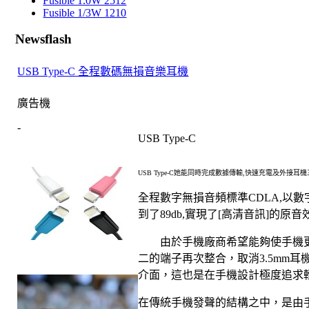
Fusible 1.0W 2512
Fusible 1/3W 1210
Newsflash
USB Type-C 全程數碼無損音樂耳機
廣告機
-
USB Type-C
USB Type-C
她能同時完成數據傳輸
,
快速充電及外接耳機
全程數字無損音頻標準
以數
CDLA,
到了
實現了
高清音訊
的原音
89db,
[
]
由於手機廠商希望能夠使手機
二的端子再次整合，取消
耳
3.5mm
介面，這也是在手機設計極度追求
在傳統手機發聲的結構之中，是由