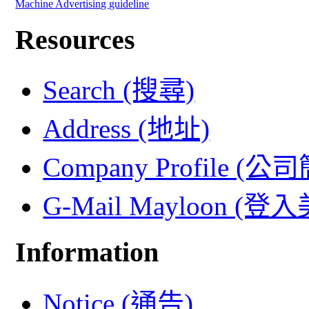
Machine Advertising guideline
Resources
Search (搜尋)
Address (地址)
Company Profile (公
G-Mail Mayloon (
Information
Notice (通告)