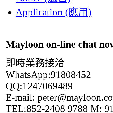
Application (應用)
Mayloon on-line chat no
即時業務接洽
WhatsApp:91808452
QQ:1247069489
E-mail: peter@mayloon.c
TEL:852-2408 9788 M: 9