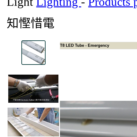
Light
Lighting
-
Products 
知慳惜電
T8 LED Tube - Emergency