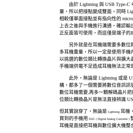
由於
與
Lightning
USB Type-C
量，所以把接點變成雙面，同時
Lig
相較僅單面接點並有指向性的
micr
上去之後與手機進行溝通，確認輸
正反面皆可使用，而這僅是端子的
另外就是在耳機端需要多數位
多耳機重量，所以一定是使用手機
以挑選的數位類比轉換晶片與擴大
手機端供電不足造成耳機無法正常
此外，無論是
或是
Lightning
U
構，都多了一個需要將數位音訊訊
數位耳機需要
再多一顆解碼晶片把
,
位類比轉換晶片是無法直接辨識
U
但其實說穿了，無論是
耳機
Lightning
買到的手機用
DAC ( Digital Analog Converter )
耳機是直接把耳機與數位擴大機整