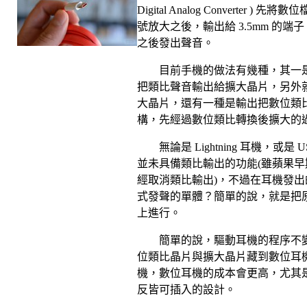
先將數位
Digital Analog Converter )
號放大之後，輸出給
的端子
3.5mm
之後發出聲音。
目前手機的做法有幾種，其一
把類比聲音輸出給擴大晶片，另外
大晶片，還有一種是輸出把數位類
構，先經過數位類比轉換後擴大的
無論是
耳機，或是
Lightning
U
並未具備類比輸出的功能
雖蘋果早
(
經取消類比輸出
，不過在耳機發出
)
式發聲的單體？簡單的說，就是把
上進行。
簡單的說，驅動耳機的程序不
位類比晶片與擴大晶片藏到數位耳
機，數位耳機的成本會更高，尤其
反皆可插入的設計。