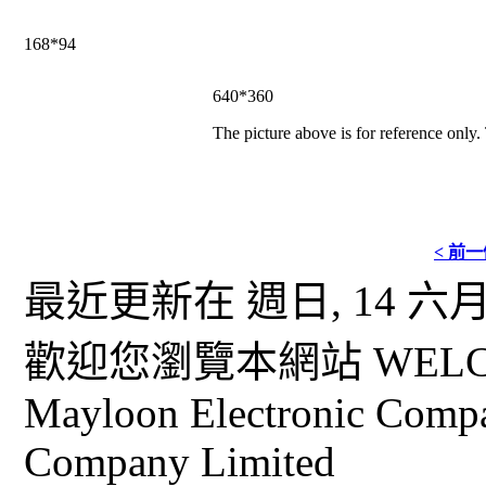
168*94
640*360
The picture above is for reference only.
< 前
最近更新在 週日, 14 六月 2
歡迎您瀏覽本網站 WELCO
Mayloon Electronic Comp
Company Limited