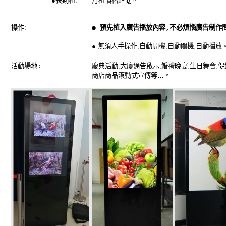
●
長期租
:
月租價格超低
。
操作
:
●
預先植入廣告播放內容,不必煩惱廣告制作
●
無須人手操作
,
自動開機
,
自動關機
,
自動播放
活動場地:
慶典活動
,
大廈通告啟示
,
婚禮晚宴
,
生日舞會
,
促
商店商品滾動式宣傳等
…
。