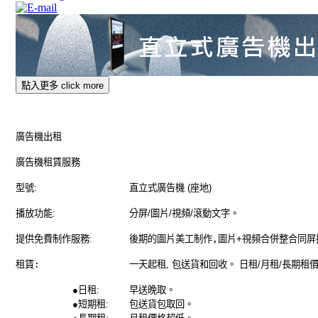
點入更多 click more
廣告機出租
廣告機租賃服務
型號
:
直立式廣告機
(
座地
)
播放功能
:
分屏
/
圖片
/
視頻
/
滾動文字
。
提供免費制作服務
:
後期的圖片美工制作,圖片+視頻合併整合同屏
租賃:
一天起租
,
包送貨和回收
。
日租
/
月租
/
長期租
●
日租
:
早送晚取
。
●
短期租
:
包送貨包取回
。