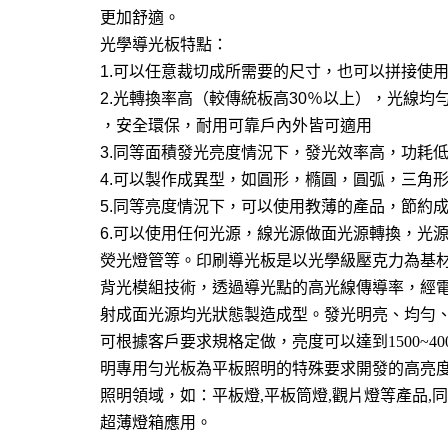
更加舒適。
光學導光板特點：
1.
可以任意裁切成所需要的尺寸，也可以拼接使
2.
光轉換率高（較傳統板高
30
％以上），光線均
，安全環保，耐用可靠戶內外皆可適用
3.
同等面積發光亮度情況下，發光效率高，功耗
4.
可以製作成異型，如圓形，橢圓，圓弧，三角
5.
同等亮度情況下，可以使用教薄的產品，節約
6.
可以使用任何光源，線光源做面光源轉換，光
熒光燈管等。印刷導光板是以光學級壓克力為基
背光模組技術，透過導光點的高光線傳導率，經
射成面光源均光狀態製造成型。發光明亮、均勻、
可根據客戶要求規格定做，亮度可以達到1500~400
明專用勻光板為平板照明的特殊要求開發的高亮度
照明領域，如：平板燈,平板筒燈,觀片燈等產品,
超薄燈箱應用。