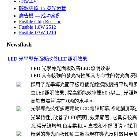
換燈工程
輕鬆更換 T5 熒光燈管
廣告機 — 成功案例
Fusible Chip Resistor
Fusible 1.0W 2512
Fusible 1/3W 1210
Newsflash
LED 光學導光面板改善LED照明效果
LED 光學導光面板改善
LED
照明效果
LED
具有較強的發光特性和具方向性的射光角
,
亮
採用了光學導光面平板可使光線擴散變得平均和
善
LED
照明效果
,
提高節能效率達
60%
以上
,
光照
高於市場普遍在
70%
的水平。
光學導光技術多應用於
LCD
電腦屏幕
,
將電腦屏幕
光學特性
,
改善了
LED
照明
,
效果顯著
,
它具有較
,
使得光線均勻
,
色度柔和
,
可直視和不傷眼睛。採
精湛的導光面板印刷工藝表現在導光反射效果更