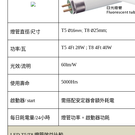
T5
T8
25mm;
Ø16mm;
Ø
燈管直徑
/
尺寸
T5 4Ft 28W ; T8 4Ft 40W
功率
/
瓦
60lm/W
光效
/
流明
5000Hrs
使用壽命
啟動器
/ start
需搭配安定器會額外耗電
每日耗電量
/24
小時
燈管功率
+
啟動器功耗
LED T5/T8
燈管
效益比較