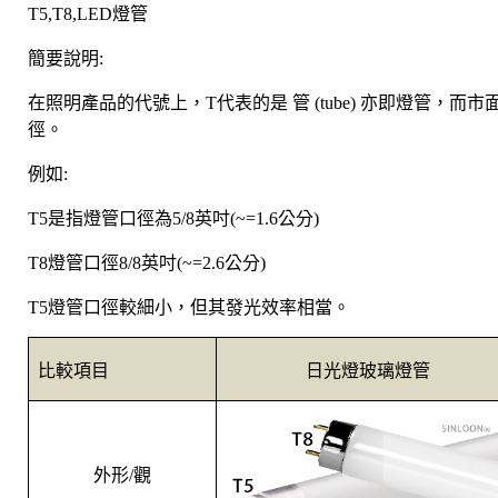
T5,T8,LED
燈
管
簡要說明
:
在照明產品的代號上，
T
代表的是
管
(tube)
亦即燈管，而市
徑。
例如
:
T5
是指
燈
管口徑為
5/8
英吋
(~=1.6
公分
)
T8
燈管口徑
8/8
英吋
(~=2.6
公分
)
T5
燈管口徑較細小，但其發光效率
相當
。
比較項目
日光燈玻璃
燈
管
外形
/
觀