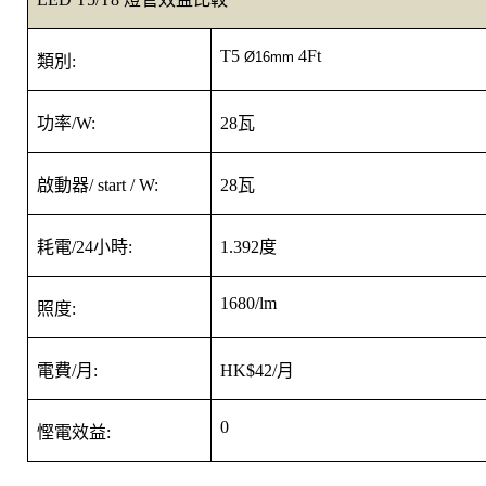
T5
4Ft
Ø16mm
類別
:
功率
/W:
28
瓦
啟動器
/ start / W:
28
瓦
耗電
/24
小時
:
1.392
度
1680/lm
照度
:
電費
/
月
:
HK$42/
月
0
慳電效益
: