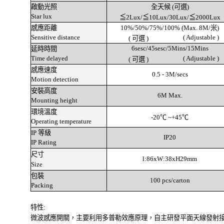
啟動光照
全天候 (可選)
Star lux
≦2Lux/≦10Lux/30Lux/≦2000Lux
感應距離
10%/50%/75%/100% (Max. 8M/米)
Sensitive distance
( Adjustable )
( 可選 )
6sesc/45sesc/5Mins/15Mins
延時時間
Time delayed
( Adjustable )
( 可選 )
感應速度
0.5 - 3M/secs
Motion detection
安裝高度
6M Max.
Mounting height
環境溫度
-20
℃
~+45
℃
Operating temperature
IP 等級
IP20
IP Rating
尺寸
l:86xW:38xH29mm
Size
包裝
100 pcs/carton
Packing
特性:
微波感應開關，主要利用多普勒效應原理，自主研發平面天線發射