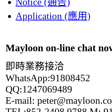
Notice (通告)
Application (應用)
Mayloon on-line chat no
即時業務接洽
WhatsApp:91808452
QQ:1247069489
E-mail: peter@mayloon.c
TEL:852-2408 9788 M: 9