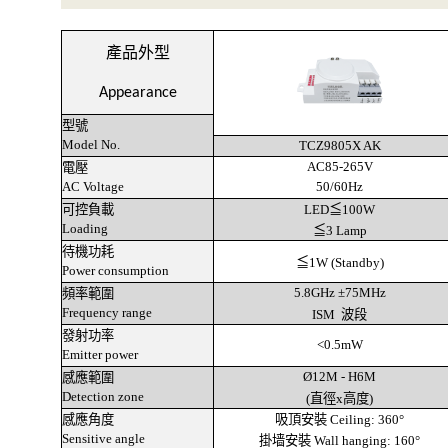
產品外型
Appearance
型號
Model No.
TCZ9805X AK
AC85-265V
電壓
AC Voltage
50/60Hz
可控負載
LED≦
100W
Loading
≦3 Lamp
待機功耗
≦
1W (Standby)
Power consumption
5.8GHz
±
75MHz
頻率範圍
Frequency range
ISM 波段
發射功率
<0.5mW
Emitter power
Ø12M - H6M
感應範圍
Detection zone
(直徑x高度)
感應角度
吸頂安裝 Ceiling: 360
°
Sensitive angle
掛墙安裝 Wall hanging: 160
°