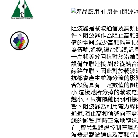
什麼是
[
阻波
阻波器是載波通信及高頻
件。阻波器作為阻止高頻
備的電器
,
減少高頻能量損
為傳輸
,
遙控
,
繼電保護
,
訊
一高頻等效阻抗對於沿線
設備並聯連接
,
對於從結合
線路並聯。因此對於載波
抗都會產生並聯分流的影
合設備具有一定數值的阻
小
,
這樣她所分掉的載波電
越小
,
。只有隔離開關和接
響。阻波器為利用電力線
通道
,
阻止高頻信號向不需
統的影響
,
同時正常地轉送
在
[
智慧型路燈控制管理
波器是載波通信及高頻保