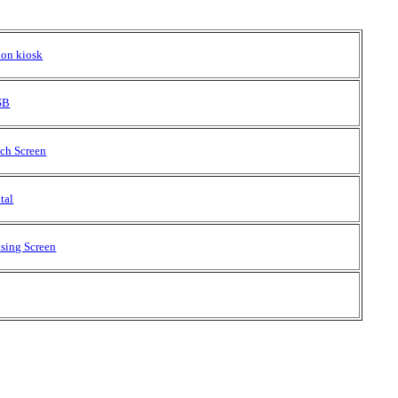
ion kiosk
USB
uch Screen
tal
ising Screen