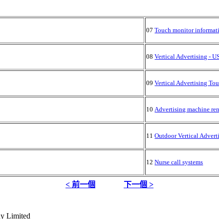
07
Touch monitor informat
08
Vertical Advertising - 
09
Vertical Advertising To
10
Advertising machine ren
11
Outdoor Vertical Advert
12
Nurse call systems
< 前一個
下一個 >
y Limited