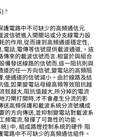
器
] ?
保護電路中不可缺少的高頻通信元
載波信號進入開關站或分支線電力設
耗的作用
,
從而達到高頻通道穩定性
,
息
,
電話
,
電傳等信號提供載波通道
,
。這
路傳來的載波信號而言
.
相當於與組合
設備發送線路的信號而
,
這一阻抗則與
通道的任一方向信號
,
變電站的高頻阻
響
,
使通道的信號減小。由於線路及結
抗值
,
如果變電站母線高頻等效阻抗越
流就越大
,
阻抗值越大
,
所分掉的電流
地刀閘打開時
,
才不會產生分流的影
傳送高頻保護和載波系統分流號構成
要的方向傳送
,
並抑制變電站對載波系
工頻電流
,
發揮了可靠性的功能。
系統
]
中
,
組成路燈控制系統的硬件
阻
護電路中不可缺少的高頻通信組件。