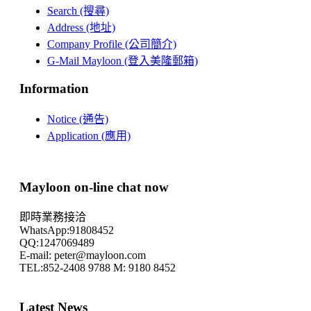
Search (搜尋)
Address (地址)
Company Profile (公司簡介)
G-Mail Mayloon (登入美隆郵箱)
Information
Notice (通告)
Application (應用)
Mayloon on-line chat now
即時業務接洽
WhatsApp:91808452
QQ:1247069489
E-mail: peter@mayloon.com
TEL:852-2408 9788 M: 9180 8452
Latest News