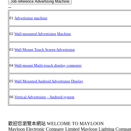
Job reference Advertising Machine
--
01
Advertising machine
02
Wall-mounted Advertising Machine
03
Wall Mount Touch Screen Advertising
04
Wall-mount Multi-touch display computer
05
Wall Mounted Android Advertising Display
06
Vertical Advertising – Android system
歡迎您瀏覽本網站 WELCOME TO MAYLOON
Mayloon Electronic Company Limited Mayloon Lighting Compan