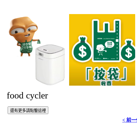
food cycler
< 前