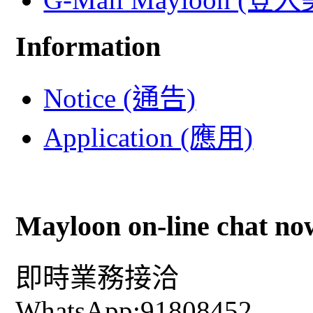
Information
Notice (通告)
Application (應用)
Mayloon on-line chat no
即時業務接洽
WhatsApp:91808452