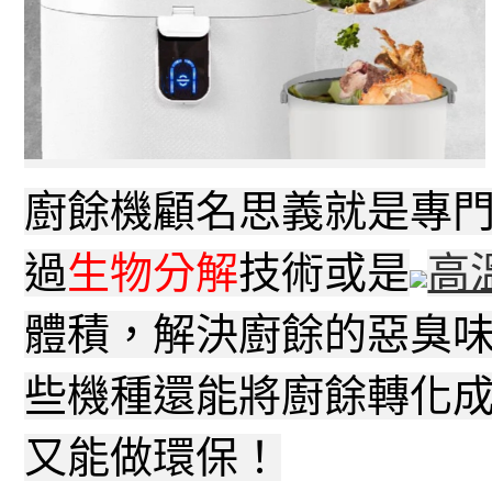
廚餘機顧名思義就是專
過
生物分解
技術或是
高
體積，解決廚餘的惡臭
些機種還能將廚餘轉化
又能做環保！