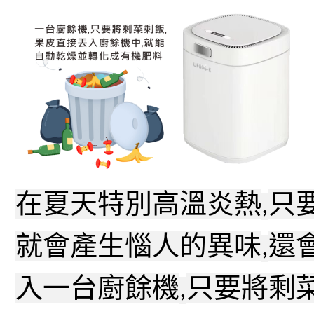
在夏天特別高溫炎熱
只
,
就會產生惱人的異味
還
,
入一台廚餘機
只要將剩
,