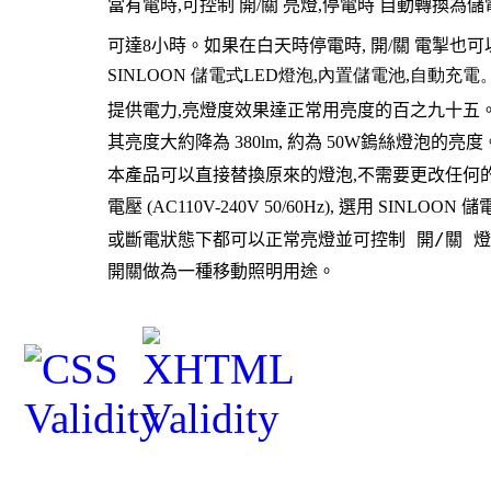
當有電時
,
可控制
開
/
關
亮燈
,
停電時
自動轉換為儲
可達8小時。如果在白天時停電時, 開/關 電掣也
SINLOON
儲電式
LED
燈泡
,
內置儲電池
,
自動充電
提供電力,亮燈度效果達正常用亮度的百之九十五。如果
其亮度大約降為 380lm, 約為 50W鎢絲燈泡的亮度
本產品可以直接替換原來的燈泡
,
不需要更改任何
電壓 (AC110V-240V 50/60Hz), 選用 SINLO
或斷電狀態下都可以正常亮燈並可控制
開
/
關
開關做為一種移動照明用途。