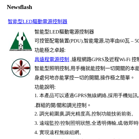
Newsflash
智能型LED驅動電源控制器
智能型
LED
驅動電源控制器
可控管配電裝置
(PDU),
智能電源
,
功率由
60
瓦
– 5
功能極之卓越
:
具遠程電源控制
,
遠程網路
GPRS
及近程
Wi-Fi
控
智能型照明控制
,
用手機就能控制一切開關的本
身處何地亦能掌控一切的開關,操作極之簡單。
功能說明
:
1.
本產品可以通過
GPRS
無線網絡
,
採用手機短訊
.
群組的開
/
關和調光控制。
2.
調光範圍廣
,
調光精度高
,
控制功能技術前衛。
3.
遠端監控
/
控制照明狀態
,
全透明傳輸
,
成
/
敗即時
4.
實現遠程無線組網。