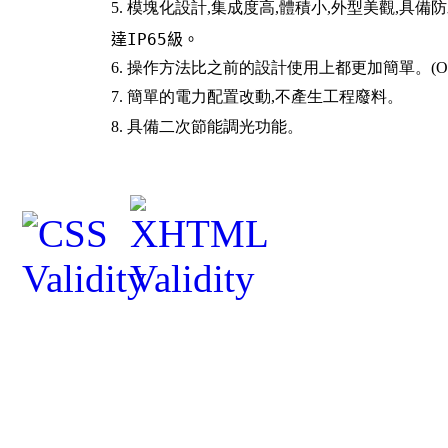
5.
模塊化設計
,
集成度高
,
體積小
,
外型美觀
,
具備防
達
IP65
級。
6.
操作方法比之前的設計使用上都更加簡單。
(O
7.
簡單的電力配置改動
,
不產生工程廢料。
8.
具備二次節能調光功能。