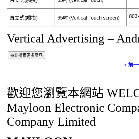
直立式
(
觸摸
)
55
吋
(Vertical Touch)
803
直立式
(
觸摸
)
65
吋
(Vertical Touch screen)
Vertical Advertising – And
< 前
歡迎您瀏覽本網站 WELCO
Mayloon Electronic Comp
Company Limited