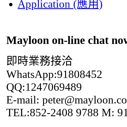
Application (應用)
Mayloon on-line chat no
即時業務接洽
WhatsApp:91808452
QQ:1247069489
E-mail: peter@mayloon.c
TEL:852-2408 9788 M: 9