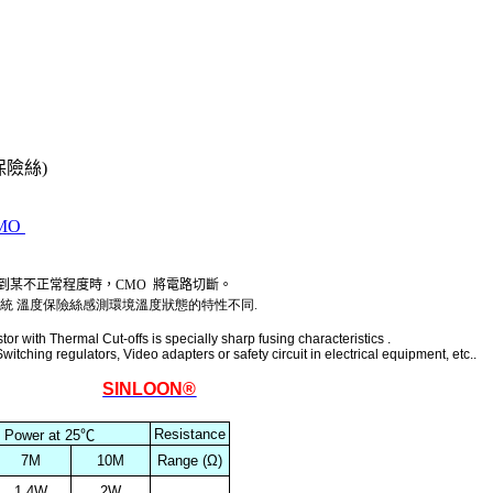
阻溫度保險絲)
 CMO
到某不正常程度時，CMO 將電路切斷。
傳統
溫度保險絲感測環境溫度狀態的特性不同.
 with Thermal Cut-offs is specially sharp fusing characteristics .
witching regulators, Video adapters or safety circuit in electrical equipment, etc..
SINLOON®
Resistance
 Power at 25
℃
7M
10M
Range (Ω)
1.4W
2W