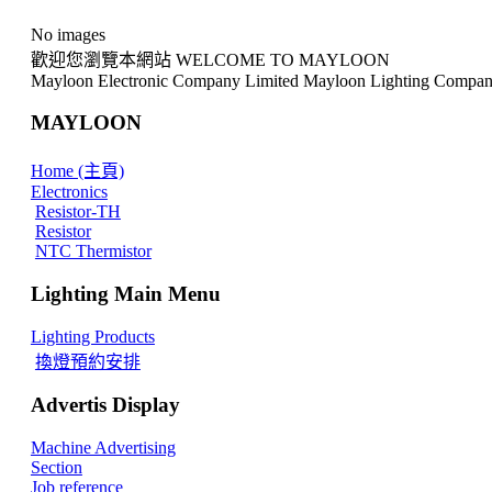
No images
歡迎您瀏覽本網站 WELCOME TO MAYLOON
Mayloon Electronic Company Limited Mayloon Lighting Compan
MAYLOON
Home (主頁)
Electronics
Resistor-TH
Resistor
NTC Thermistor
Lighting Main Menu
Lighting Products
換燈預約安排
Advertis Display
Machine Advertising
Section
Job reference