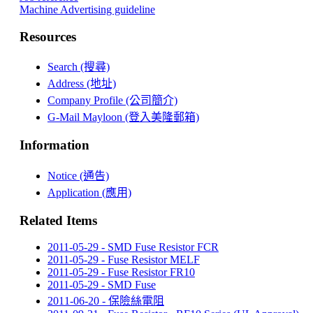
Machine Advertising guideline
Resources
Search (搜尋)
Address (地址)
Company Profile (公司簡介)
G-Mail Mayloon (登入美隆郵箱)
Information
Notice (通告)
Application (應用)
Related Items
2011-05-29 - SMD Fuse Resistor FCR
2011-05-29 - Fuse Resistor MELF
2011-05-29 - Fuse Resistor FR10
2011-05-29 - SMD Fuse
2011-06-20 - 保險絲電阻