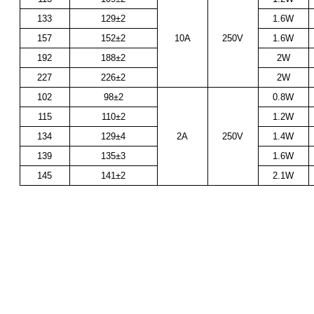
133
129±2
1.6W
157
152±2
10A
250V
1.6W
192
188±2
2W
227
226±2
2W
102
98±2
0.8W
115
110±2
1.2W
134
129±4
2A
250V
1.4W
139
135±3
1.6W
145
141±2
2.1W