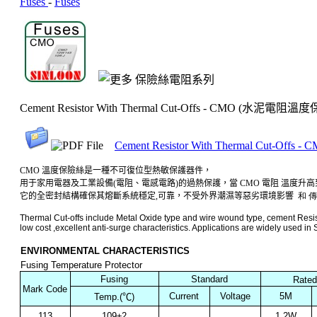
Fuses
-
Fuses
Cement Resistor With Thermal Cut-Offs - CMO (水泥電
Cement Resistor With Thermal Cut-Offs -
CMO 溫度保險絲是一種不可復位型熱敏保護器件，
用于家用電器及工業設備
(
電阻、電感電路
)
的過熱保護，當 CMO 電阻
溫度升高
它的全密封結構確保其熔斷系統穩定
,
可靠，不受外界潮濕等惡劣環境影響
和 
Thermal Cut-offs include Metal Oxide type and wire wound type, cement Resistor
low cost ,excellent anti-surge characteristics. Applications are widely used in S
ENVIRONMENTAL CHARACTERISTICS
Fusing Temperature Protector
Fusing
Standard
Rated
Mark Code
Current
Voltage
5M
Temp.(
℃
)
113
109±2
1.2W