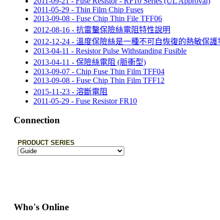
2011-09-21 - Fuse Resistor - RF10 Series (UL Approval)
2011-05-29 - Thin Film Chip Fuses
2013-09-08 - Fuse Chip Thin File TFF06
2012-08-16 - 抗雷轚保險絲電阻特性說明
2012-12-24 - 溫度保險絲是一種不可自恢復的熱敏保
2013-04-11 - Resistor Pulse Withstanding Fusible
2013-04-11 - 保險絲電阻 (脈衝型)
2013-09-07 - Chip Fuse Thin Film TFF04
2013-09-08 - Fuse Chip Thin Film TFF12
2015-11-23 - 溶斷電阻
2011-05-29 - Fuse Resistor FR10
Connection
Who's Online