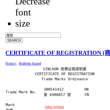
CERTIFICATE OF REGISTRATION (
Notice
-
Bulletin board
SINLOON 商標註冊證明書
CERTIFICATE OF REGISTRATION
Trade Marks Ordinance
300541412
HK
Trade Mark No.
CN
第 6908857 號
Mark
SINLOON®