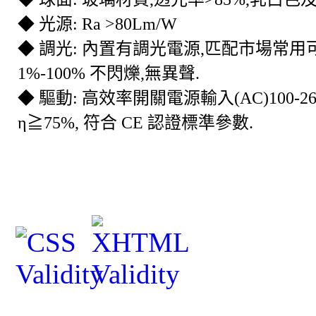
◆ 光源
: Ra >80Lm/W
◆ 調光
:
內置有調光電源
,
匹配市場常用
1%-100%
不閃爍
,
無異聲
.
◆ 驅動
:
高效率開關電源輸入
(AC)100-2
η≧
75%,
符合
CE
認證標準參數
.