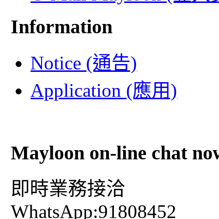
Information
Notice (通告)
Application (應用)
Mayloon on-line chat no
即時業務接洽
WhatsApp:91808452