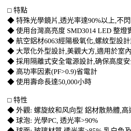
□ 特點
◆
特殊光學鏡片
,
透光率達
90%
以上
,
不閃
◆ 使用台灣高亮度
SMD3014 LED
整燈
◆ 航空鋁材
6063
經陽极氧化
,
螺紋型設計
◆ 大眾化外型設計
,
美觀大方
,
適用於室
◆ 採用隔離式安全電源設計
,
确保高度安
◆ 高功率因素
(PF>0.9)
省電計
◆ 使用壽命長達
50,000
小時
□ 特性
◆ 外觀
:
螺旋紋和风向型 鋁材散熱體
,
高
◆ 球泡
:
光學
PC,
透光率
>90%
◆ 球面
:
玻璃材質
,
透光率
>85%,
乳白色