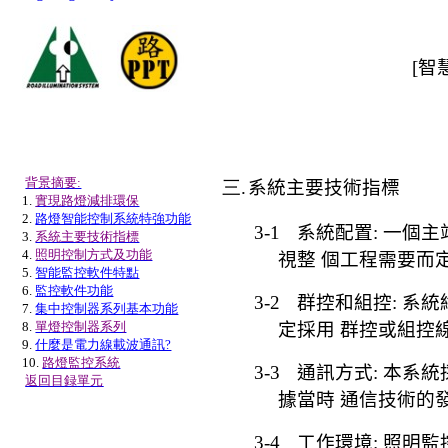
[
智
背景摘要:
三.
系統主要技術指標
1.
實現路燈減排環保
2.
路燈智能控制系統特強功能
3-1
系統配置
:
一個主
3.
系統主要技術指標
4.
照明控制方式及功能
視整
個工程需要而
5.
智能監控軟件特點
6.
監控軟件功能
3-2
群控和組控
:
系統
7.
集中控制器系列基本功能
8.
單燈控制器系列
定採用
群控或組控
9.
什麼是電力線載波通訊?
10.
路燈監控系統
3-3
通訊方式
:
本系統
返回目
録
單元
據當時
通信技術的
3-4
工作環境
:
照明監