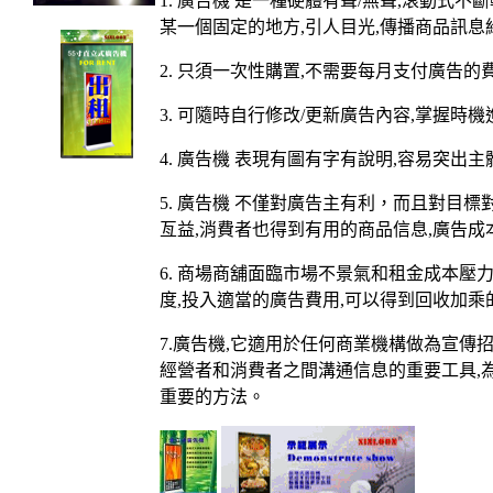
1.
廣告
機
是一種硬體
有聲
/
無聲
,
滾動式不斷
某一個固定的地方
,
引人目光
,
傳播商品訊息
2.
只須一次性購置
,
不需要每月支付廣告的
3.
可隨時自行修改
/
更新廣告內容
,
掌握時機
4.
廣告
機
表現有圖有字有說明
,
容易突出主
5.
廣告
機
不僅對廣告主有利，而且對目標
亙益
,
消費者也得到有用的商品信息
,
廣告成
6.
商場商舖面臨市場不景氣和租金成本壓
度
,
投入適當的廣告費用
,
可以得到回收加乘
7.
廣告
機
,
它適用於任何商業機構做為宣傳
經營者和消費者之間溝通信息的重要工具
,
重要的方法。