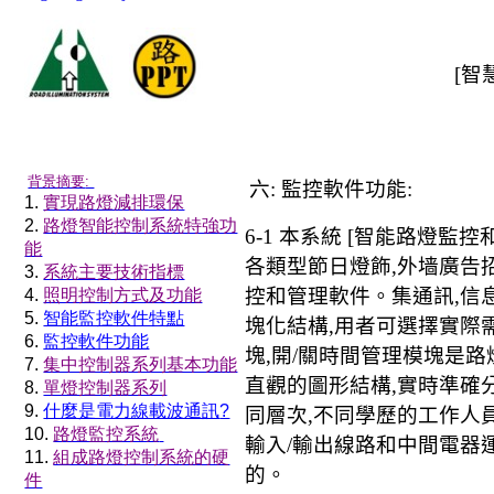
[
智
背景摘要
:
六
:
監控軟件功能
:
1.
實現路燈減排環保
2.
路燈智能控制系統特強功
6-1
本系統
[
智能路燈監控
能
各類型節日燈飾
,
外墙廣告
3.
系統主要技術指標
控和管理軟件。集通訊
,
信
4.
照明控制方式及功能
5.
智能監控軟件特點
塊化結構
,
用者可選擇實際
6.
監控軟件功能
塊
,
開
/
關時間管理模塊是路
7.
集中控制器系列基本功能
直觀的圖形結構
,
實時準確
8.
單燈控制器系列
9.
什麼是電力線載波通訊
?
同層次
,
不同學歷的工作人
10.
路燈監控系統
輸入
/
輸出線路和中間電器
11.
組成路燈控制系統的硬
的。
件