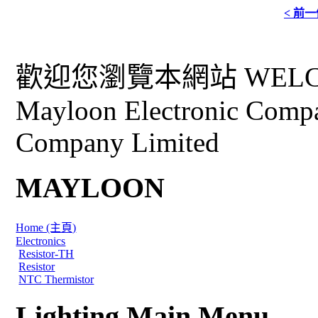
< 前
歡迎您瀏覽本網站 WELCO
Mayloon Electronic Comp
Company Limited
MAYLOON
Home (主頁)
Electronics
Resistor-TH
Resistor
NTC Thermistor
Lighting Main Menu