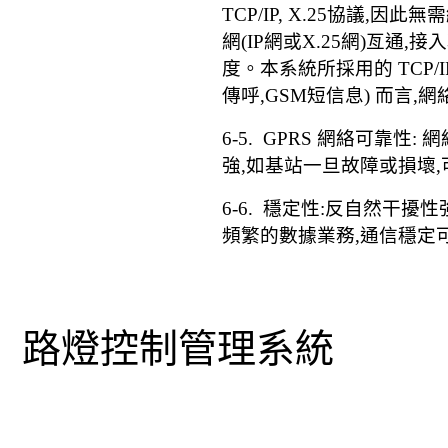
TCP/IP, X.25
協議
,
因此無
網
(IP
網或
X.25
網
)
亙通
,
接入
度。本系統所採用的
TCP/
傳呼
,GSM
短信息
)
而言
,
網
6-5. GPRS
網絡可靠性
:
網
強
,
如基站一旦故障或損壞
,
6-6.
穩定性
:
反自然干擾性
頻繁的數據業務
,
通信穩定
路燈控制管理系統