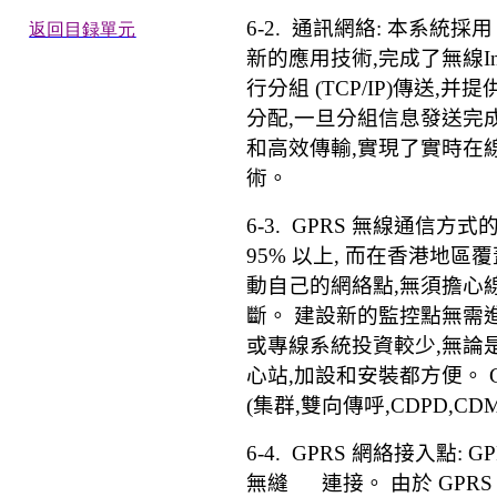
6-2.
通訊網絡
:
本系統採用
返回目録單元
新的應用技術
,
完成了無線
I
行分組
(TCP/IP)
傳送
,
并提
分配
,
一旦分組信息發送完
和高效傳輸
,
實現了實時在
術。
6-3. GPRS
無線通信方式
95%
以上
,
而在香港地區覆
動自己的網絡點
,
無須擔心
斷。 建設新的監控點無需
或專線系統投資較少
,
無論
心站
,
加設和安裝都方便。
(
集群
,
雙向傳呼
,CDPD,CD
6-4. GPRS
網絡接入點
: G
無縫
連接。 由於
GPR