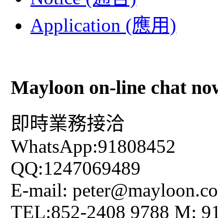
Application (應用)
Mayloon on-line chat no
即時業務接洽
WhatsApp:91808452
QQ:1247069489
E-mail: peter@mayloon.c
TEL:852-2408 9788 M: 9