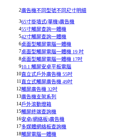
2
廣告機不同型號不同尺寸明細
3
65寸掛墙式(單機)廣告機
4
55寸觸屏查詢一體機
5
42寸觸屏查詢一體機
6
桌面型觸屏電腦一體機
7
桌面型觸屏電腦一體機 19 吋
8
桌面型觸屏電腦一體機 17吋
9
10.1 觸屏安卓平板電腦
10
直立式戶外廣告機 55吋
11
直立式觸屏廣告機 49吋
12
觸屏廣告機 32吋
13
廣告機支架系列
14
戶外滾動燈箱
15
觸屏終端查詢機
16
安卓(網絡板)廣告機
17
多媒體網絡板查詢機
18
觸屏電腦一體機