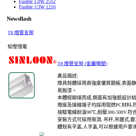
Fusible 1.0W 2512
Fusible 1/3W 1210
Newsflash
T8 燈管支架
知慳惜電
T8 燈管支架 (金屬噴塑)
產品描述:
燈具殼體採用高強度優質鋼板,表面静
易脫漆。
本體經鉚接而成,側面有加強筋設計結
燈座及接線端子均採用阻燃PC材料,
接駁電線耐溫90℃,耐壓300-500V.
安裝方式可採用吸頂, 吊杆,吊鏈式,
體殼有平盖,人字盖,可以根據用戶要