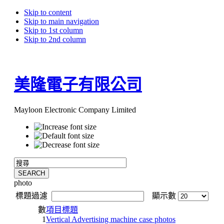
Skip to content
Skip to main navigation
Skip to 1st column
Skip to 2nd column
美隆電子有限公司
Mayloon Electronic Company Limited
photo
標題過濾
顯示數
數
項目標題
1
Vertical Advertising machine case photos