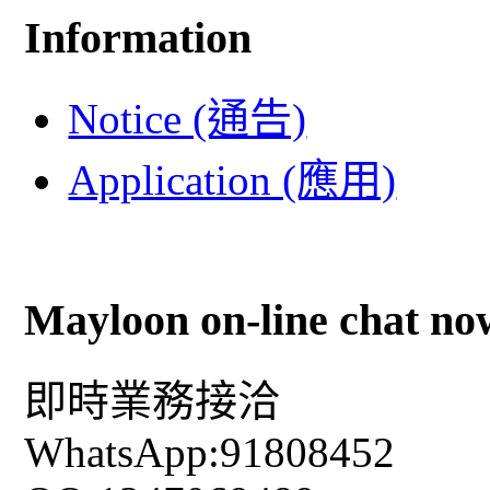
Information
Notice (通告)
Application (應用)
Mayloon on-line chat no
即時業務接洽
WhatsApp:91808452