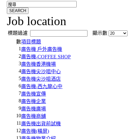
Job location
標題過濾
顯示數
數
項目標題
1
廣告機 戶外廣告機
2
廣告機-COFFEE SHOP
3
廣告機香港機場
4
廣告機尖沙咀中心
5
廣告機尖沙咀酒店
6
廣告機-西九龍心中
7
廣告機宣傳
8
廣告機企業
9
廣告機廣場
10
廣告機商舖
11
廣告機出貨前試機
12
廣告機(橫屏)
13
廣告機物業介紹