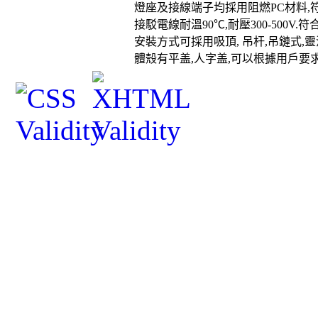
燈座及接線端子均採用阻燃PC材料,
接駁電線耐溫90℃,耐壓300-500V.
安裝方式可採用吸頂, 吊杆,吊鏈式,
體殼有平盖,人字盖,可以根據用戶要